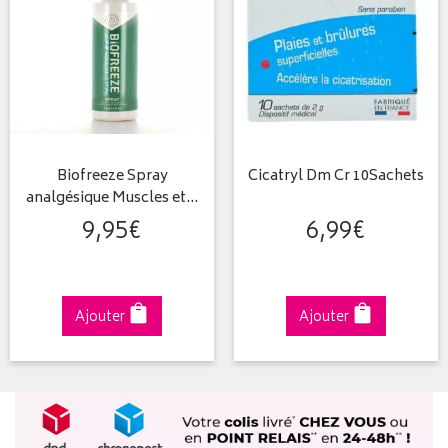
Biofreeze Spray
Cicatryl Dm Cr 10Sachets
analgésique Muscles et…
9
,
95
€
6
,
99
€
Ajouter
Ajouter