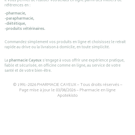
Il vous permet de réaliser vos achats en ligne parmi des milliers de
références en :
-pharmacie,
-parapharmacie,
-diététique,
-produits vétérinaires.
Commandez simplement vos produits en ligne et choisissez le retrait
rapide au drive ou la livraison à domicile, en toute simplicité.
La
pharmacie Cayeux
s’engage à vous offrir une expérience pratique,
fiable et sécurisée, en officine comme en ligne, au service de votre
santé et de votre bien-être.
© 1991-2026
PHARMACIE CAYEUX
– Tous droits réservés –
Page mise à jour le 03/08/2026 –
Pharmacie en ligne
Apotekisto