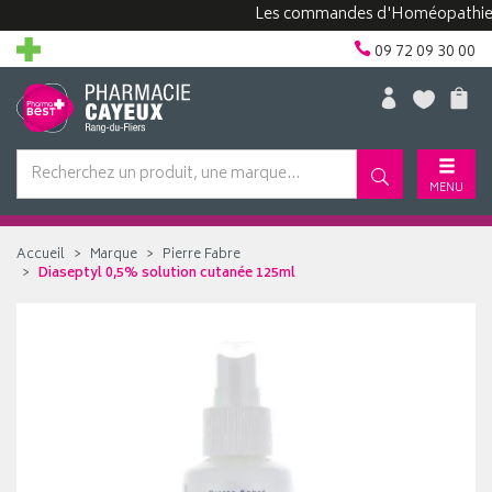
Les commandes d'Homéopathie peuve
09 72 09 30 00
MENU
Accueil
Marque
Pierre Fabre
Diaseptyl 0,5% solution cutanée 125ml