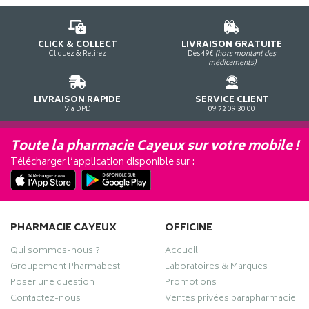
CLICK & COLLECT
LIVRAISON GRATUITE
Cliquez & Retirez
Dès 49€
(hors montant des
médicaments)
LIVRAISON RAPIDE
SERVICE CLIENT
Via DPD
09 72 09 30 00
Toute la pharmacie Cayeux sur votre mobile !
Télécharger l’application disponible sur :
PHARMACIE CAYEUX
OFFICINE
Qui sommes-nous ?
Accueil
Groupement Pharmabest
Laboratoires & Marques
Poser une question
Promotions
Contactez-nous
Ventes privées parapharmacie