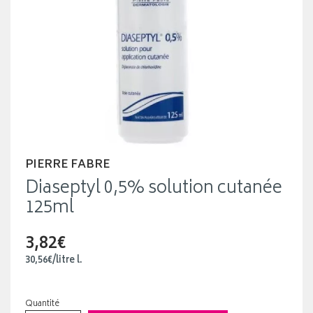
PIERRE FABRE
Diaseptyl 0,5% solution cutanée
125ml
3,82€
30
,
56
€
/
litre
l.
Quantité