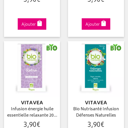
3
,
90
€
3
,
90
€
Ajouter
Ajouter
VITAVEA
VITAVEA
Infusion énergie huile
Bio Nutrisanté Infusion
essentielle relaxante 20…
Défenses Naturelles
3
,
90
€
3
,
90
€