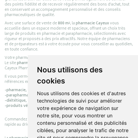
des points fidélité et de recevoir régulièrement des bons d’achat, tout
en conservant un accompagnement personnalisé et des conseils
pharmaceutiques de qualité.
Avec une surface de vente de
800 m²
, la
pharmacie Cayeux
vous
accueille dans un espace moderne et spacieux, offrant un choix très
large de produits en pharmacie et parapharmacie, sélectionnés avec
rigueur et proposés à des prix attractifs. Notre équipe de pharmaciens
et de préparateurs est à votre écoute pour vous conseiller au quotidien,
en toute confiance.
Votre pharmacie en ligne :
pharmacie-cayeux.fr
Le site
pharmacie-cayeux.fr
est le prolongement digital de la pharmacie
Nous utilisons des
Cayeux Pharmabest Berck-sur-Mer – Rang-du-Fliers.
Il vous permet de réaliser vos achats en ligne parmi des milliers de
cookies
références en :
-pharmacie,
Nous utilisons des cookies et d'autres
-parapharmacie,
technologies de suivi pour améliorer
-diététique,
-produits vétérinaires.
votre expérience de navigation sur
notre site, pour vous montrer un
Commandez simplement vos produits en ligne et choisissez le retrait
contenu personnalisé et des publicités
rapide au drive ou la livraison à domicile, en toute simplicité.
ciblées, pour analyser le trafic de notre
site et pour comprendre la provenance