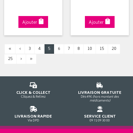
Ajouter
Ajouter
«
‹
3
4
5
6
7
8
10
15
20
25
›
»
CLICK & COLLECT
LIVRAISON GRATUITE
Cliquez & Retirez
Dès 49€
(hors montant des
médicaments)
LIVRAISON RAPIDE
SERVICE CLIENT
Via DPD
09 72 09 30 00