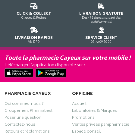
CLICK & COLLECT
LIVRAISON GRATUITE
Cliquez & Retirez
Dès 49€
(hors montant des
médicaments)
LIVRAISON RAPIDE
SERVICE CLIENT
Via DPD
09 72 09 30 00
Toute la pharmacie Cayeux sur votre mobile !
Télécharger l’application disponible sur :
PHARMACIE CAYEUX
OFFICINE
Qui sommes-nous ?
Accueil
Groupement Pharmabest
Laboratoires & Marques
Poser une question
Promotions
Contactez-nous
Ventes privées parapharmacie
Retours et réclamations
Espace conseil