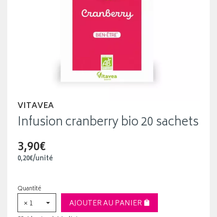
VITAVEA
Infusion cranberry bio 20 sachets
3,90€
0
,
20
€
/unité
Quantité
× 1
AJOUTER AU PANIER