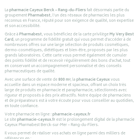
La
pharmacie Cayeux Berck – Rang-du-Fliers
fait désormais partie du
groupement
Pharmabest
, l’un des réseaux de pharmacies les plus
reconnus en France, réputé pour son exigence de qualité, son expertise
et son accessibilité.
Grâce à
Pharmabest
, vous bénéficiez de la carte privilège
My Very Best
Card
, un programme de fidélité gratuit qui vous permet d’accéder à de
nombreuses offres sur une large sélection de produits cosmétiques,
dermo-cosmétiques, diététiques et bien-être, proposés par les plus
grands laboratoires. Cette carte vous permet également de cumuler
des points fidélité et de recevoir régulièrement des bons d’achat, tout
en conservant un accompagnement personnalisé et des conseils
pharmaceutiques de qualité.
Avec une surface de vente de
800 m²
, la
pharmacie Cayeux
vous
accueille dans un espace moderne et spacieux, offrant un choix très
large de produits en pharmacie et parapharmacie, sélectionnés avec
rigueur et proposés à des prix attractifs. Notre équipe de pharmaciens
et de préparateurs est à votre écoute pour vous conseiller au quotidien,
en toute confiance.
Votre pharmacie en ligne :
pharmacie-cayeux.fr
Le site
pharmacie-cayeux.fr
est le prolongement digital de la pharmacie
Cayeux Pharmabest Berck-sur-Mer – Rang-du-Fliers.
Il vous permet de réaliser vos achats en ligne parmi des milliers de
références en :