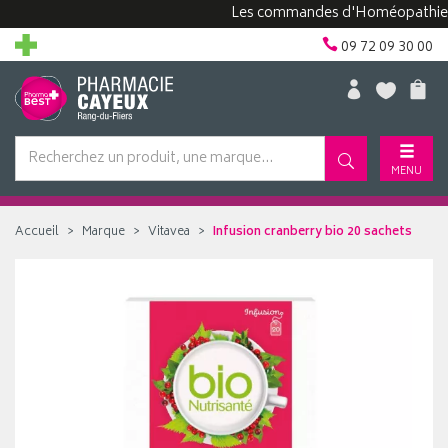
Les commandes d'Homéopathie peuven
09 72 09 30 00
MENU
Accueil
Marque
Vitavea
Infusion cranberry bio 20 sachets