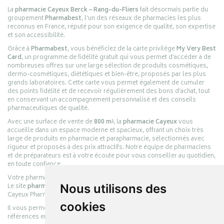
La
pharmacie Cayeux Berck – Rang-du-Fliers
fait désormais partie du
groupement
Pharmabest
, l’un des réseaux de pharmacies les plus
reconnus en France, réputé pour son exigence de qualité, son expertise
et son accessibilité.
Grâce à
Pharmabest
, vous bénéficiez de la carte privilège
My Very Best
Card
, un programme de fidélité gratuit qui vous permet d’accéder à de
nombreuses offres sur une large sélection de produits cosmétiques,
dermo-cosmétiques, diététiques et bien-être, proposés par les plus
grands laboratoires. Cette carte vous permet également de cumuler
des points fidélité et de recevoir régulièrement des bons d’achat, tout
en conservant un accompagnement personnalisé et des conseils
pharmaceutiques de qualité.
Avec une surface de vente de
800 m²
, la
pharmacie Cayeux
vous
accueille dans un espace moderne et spacieux, offrant un choix très
large de produits en pharmacie et parapharmacie, sélectionnés avec
rigueur et proposés à des prix attractifs. Notre équipe de pharmaciens
et de préparateurs est à votre écoute pour vous conseiller au quotidien,
en toute confiance.
Votre pharmacie en ligne :
pharmacie-cayeux.fr
Le site
pharmacie-cayeux.fr
Nous utilisons des
est le prolongement digital de la pharmacie
Cayeux Pharmabest Berck-sur-Mer – Rang-du-Fliers.
cookies
Il vous permet de réaliser vos achats en ligne parmi des milliers de
références en :