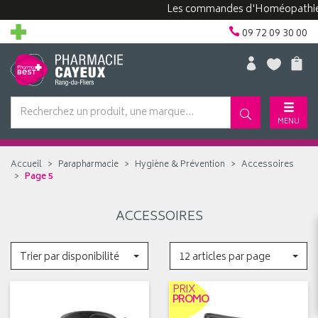
Les commandes d'Homéopathie peu
09 72 09 30 00
MENU
Accueil
Parapharmacie
Hygiène & Prévention
Accessoires
Page 5
ACCESSOIRES
Trier par disponibilité
12 articles par page
PRIX
PROMO