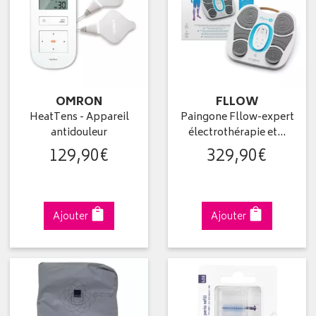
OMRON
FLLOW
HeatTens - Appareil
Paingone Fllow-expert
antidouleur
électrothérapie et…
129
,
90
€
329
,
90
€
Ajouter
Ajouter