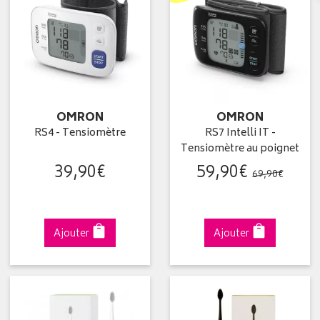
OMRON
OMRON
RS4 - Tensiomètre
RS7 Intelli IT -
Tensiomètre au poignet
39
,
90
€
59
,
90
€
69
,
90
€
Ajouter
Ajouter