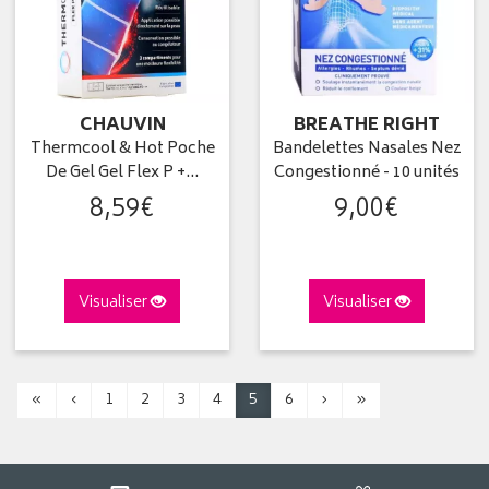
CHAUVIN
BREATHE RIGHT
Thermcool & Hot Poche
Bandelettes Nasales Nez
De Gel Gel Flex P +…
Congestionné - 10 unités
8
,
59
€
9
,
00
€
Visualiser
Visualiser
«
‹
1
2
3
4
5
6
›
»