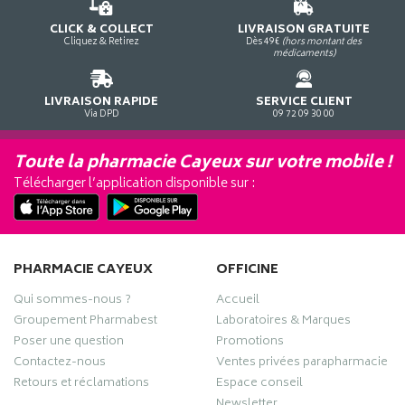
CLICK & COLLECT
LIVRAISON GRATUITE
Cliquez & Retirez
Dès 49€
(hors montant des
médicaments)
LIVRAISON RAPIDE
SERVICE CLIENT
Via DPD
09 72 09 30 00
Toute la pharmacie Cayeux sur votre mobile !
Télécharger l’application disponible sur :
PHARMACIE CAYEUX
OFFICINE
Qui sommes-nous ?
Accueil
Groupement Pharmabest
Laboratoires & Marques
Poser une question
Promotions
Contactez-nous
Ventes privées parapharmacie
Retours et réclamations
Espace conseil
Newsletter