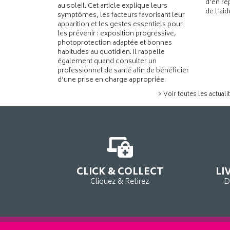
d’en re
au soleil. Cet article explique leurs
de l’ai
symptômes, les facteurs favorisant leur
apparition et les gestes essentiels pour
les prévenir : exposition progressive,
photoprotection adaptée et bonnes
habitudes au quotidien. Il rappelle
également quand consulter un
professionnel de santé afin de bénéficier
d’une prise en charge appropriée.
> Voir toutes les actuali
CLICK & COLLECT
LI
Cliquez & Retirez
D