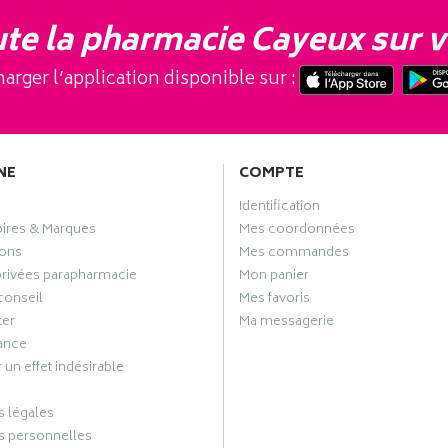
te la pharmacie Cayeux sur v
arger l’application disponible sur :
NE
COMPTE
Identification
oires & Marques
Mes coordonnées
ons
Mes commandes
privées parapharmacie
Mon panier
conseil
Mes favoris
ter
Ma messagerie
ance
 un effet indésirable
 légales
 personnelles