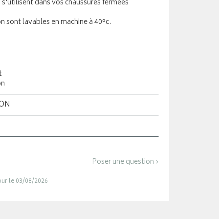
s s'utilisent dans vos chaussures fermées
n sont lavables en machine à 40°c.
t
on
ION
Poser une question ›
jour le 03/08/2026