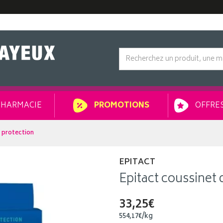
HARMACIE
OFFRES
PROMOTIONS
 protection
EPITACT
Epitact coussinet
33,25€
554
,
17
€
/kg