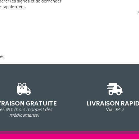
pérer les signes et de demander
de rapidement.
tés
VRAISON GRATUITE
LIVRAISON RAPI
ès 49€
(hors montant des
Via DPD
médicaments)