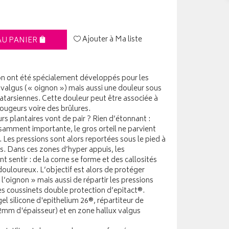
Ajouter à Ma liste
AU PANIER
on ont été spécialement développés pour les
valgus (« oignon ») mais aussi une douleur sous
tatarsiennes. Cette douleur peut être associée à
rougeurs voire des brûlures.
rs plantaires vont de pair ? Rien d’étonnant :
isamment importante, le gros orteil ne parvient
. Les pressions sont alors reportées sous le pied à
s. Dans ces zones d’hyper appuis, les
 sentir : de la corne se forme et des callosités
ouloureux. L’objectif est alors de protéger
l’oignon » mais aussi de répartir les pressions
les coussinets double protection d’epitact®.
l silicone d'epithelium 26®, répartiteur de
.2mm d'épaisseur) et en zone hallux valgus