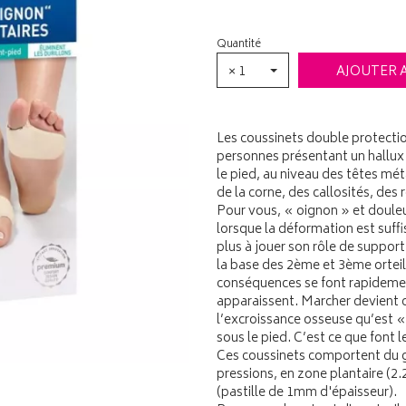
Quantité
× 1
AJOUTER 
Les coussinets double protecti
personnes présentant un hallux 
le pied, au niveau des têtes mé
de la corne, des callosités, des 
Pour vous, « oignon » et douleu
lorsque la déformation est suff
plus à jouer son rôle de support
la base des 2ème et 3ème orteil
conséquences se font rapidement
apparaissent. Marcher devient d
l’excroissance osseuse qu’est « 
sous le pied. C’est ce que font 
Ces coussinets comportent du ge
pressions, en zone plantaire (2
(pastille de 1mm d'épaisseur).