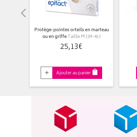
us
Taille L
Protège-pointes orteils en marteau
ou en griffe
Taille M (39-41)
25
,
13
€
Choisir
r
Ajouter au panier