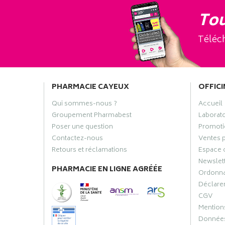
Tou
Téléch
PHARMACIE CAYEUX
OFFICI
Qui sommes-nous ?
Accueil
Groupement Pharmabest
Laborat
Poser une question
Promoti
Contactez-nous
Ventes 
Retours et réclamations
Espace 
Newslet
PHARMACIE EN LIGNE AGRÉÉE
Ordonn
Déclarer
CGV
Mentions
Données