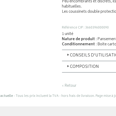
Peu encombrants et discrets, il
habituelles.
Les coussinets double protectio
Référence CIP : 3660396000090
1 unité
Nature de produit
: Pansemen
Conditionnement
: Boite cart
CONSEILS D'UTILISAT
COMPOSITION
‹ Retour
actuelle
- Tous les prix incluent la TVA - hors frais de livraison. Page mise à 