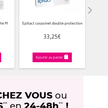
Dte M
Epitact coussinet double protection
Éca
33
,
25
€
Ajouter au panier
A