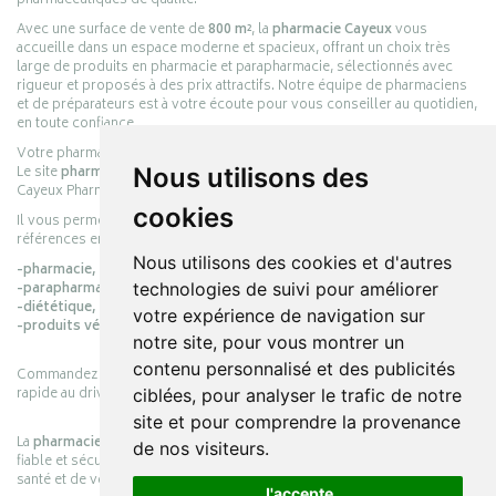
pharmaceutiques de qualité.
Avec une surface de vente de
800 m²
, la
pharmacie Cayeux
vous
accueille dans un espace moderne et spacieux, offrant un choix très
large de produits en pharmacie et parapharmacie, sélectionnés avec
rigueur et proposés à des prix attractifs. Notre équipe de pharmaciens
et de préparateurs est à votre écoute pour vous conseiller au quotidien,
en toute confiance.
Votre pharmacie en ligne :
pharmacie-cayeux.fr
Le site
pharmacie-cayeux.fr
est le prolongement digital de la pharmacie
Nous utilisons des
Cayeux Pharmabest Berck-sur-Mer – Rang-du-Fliers.
cookies
Il vous permet de réaliser vos achats en ligne parmi des milliers de
références en :
Nous utilisons des cookies et d'autres
-pharmacie,
-parapharmacie,
technologies de suivi pour améliorer
-diététique,
votre expérience de navigation sur
-produits vétérinaires.
notre site, pour vous montrer un
contenu personnalisé et des publicités
Commandez simplement vos produits en ligne et choisissez le retrait
rapide au drive ou la livraison à domicile, en toute simplicité.
ciblées, pour analyser le trafic de notre
site et pour comprendre la provenance
La
pharmacie Cayeux
s’engage à vous offrir une expérience pratique,
de nos visiteurs.
fiable et sécurisée, en officine comme en ligne, au service de votre
santé et de votre bien-être.
J'accepte