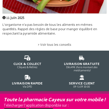
11 juin 2025
L'organisme n'a pas besoin de tous les aliments en mêmes
quantités. Rappel des règles de base pour manger équilibré en
respectant la pyramide alimentaire.
> Voir tous les conseils
CLICK & COLLECT
LIVRAISON GRATUITE
Cliquez & Retirez
Dès 49€
(hors montant des
médicaments)
LIVRAISON RAPIDE
SERVICE CLIENT
Via DPD
09 72 09 30 00
Toute la pharmacie Cayeux sur votre mobile !
Télécharger l’application disponible sur :