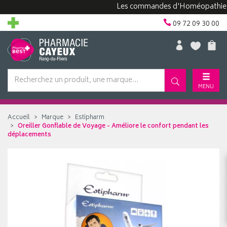
Les commandes d'Homéopathie peuven
09 72 09 30 00
MENU
Accueil
Marque
Estipharm
Oreiller Gonflable de Voyage - Améliore le confort pendant les
déplacements