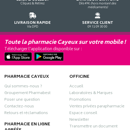
Cliquez & Retirez
Dès 49€
(hors montant des
médicaments)
LIVRAISON RAPIDE
SERVICE CLIENT
Via DPD
09 72 09 30 00
Toute la pharmacie Cayeux sur votre mobile !
Télécharger l’application disponible sur :
PHARMACIE CAYEUX
OFFICINE
Qui sommes-nous ?
Accueil
Groupement Pharmabest
Laboratoires & Marques
Poser une question
Promotions
Contactez-nous
Ventes privées parapharmacie
Retours et réclamations
Espace conseil
Newsletter
PHARMACIE EN LIGNE
Transmettre un document