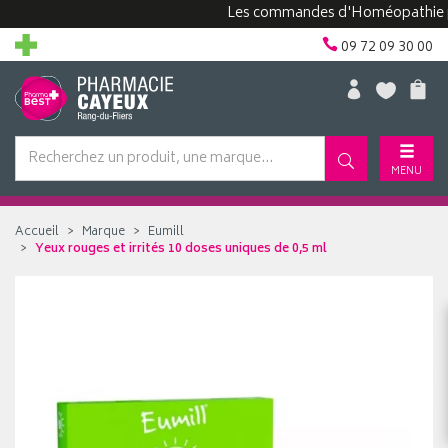
Les commandes d'Homéopathie peuven
09 72 09 30 00
MENU
Accueil
Marque
Eumill
Yeux rouges et irrités 10 doses uniques de 0,5 ml