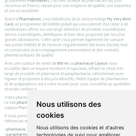
groupement
Pharmabest
, l’un des réseaux de pharmacies les plus
reconnus en France, réputé pour son exigence de qualité, son expertise
et son accessibilité.
Grâce à
Pharmabest
, vous bénéficiez de la carte privilège
My Very Best
Card
, un programme de fidélité gratuit qui vous permet d’accéder à de
nombreuses offres sur une large sélection de produits cosmétiques,
dermo-cosmétiques, diététiques et bien-être, proposés par les plus
grands laboratoires. Cette carte vous permet également de cumuler
des points fidélité et de recevoir régulièrement des bons d’achat, tout
en conservant un accompagnement personnalisé et des conseils
pharmaceutiques de qualité.
Avec une surface de vente de
800 m²
, la
pharmacie Cayeux
vous
accueille dans un espace moderne et spacieux, offrant un choix très
large de produits en pharmacie et parapharmacie, sélectionnés avec
rigueur et proposés à des prix attractifs. Notre équipe de pharmaciens
et de préparateurs est à votre écoute pour vous conseiller au quotidien,
en toute confiance.
Votre pharmacie en ligne :
pharmacie-cayeux.fr
Le site
pharmacie-cayeux.fr
est le prolongement digital de la pharmacie
Nous utilisons des
Cayeux Pharmabest Berck-sur-Mer – Rang-du-Fliers.
cookies
Il vous permet de réaliser vos achats en ligne parmi des milliers de
références en :
Nous utilisons des cookies et d'autres
-pharmacie,
-parapharmacie,
technologies de suivi pour améliorer