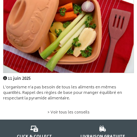
11 juin 2025
L'organisme n'a pas besoin de tous les aliments en mêmes
quantités. Rappel des règles de base pour manger équilibré en
respectant la pyramide alimentaire.
> Voir tous les conseils
CLICK & COLLECT
LIVRAISON GRATUITE