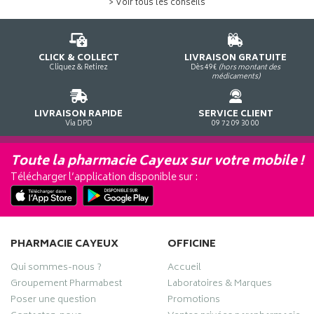
> Voir tous les conseils
CLICK & COLLECT
LIVRAISON GRATUITE
Cliquez & Retirez
Dès 49€
(hors montant des
médicaments)
LIVRAISON RAPIDE
SERVICE CLIENT
Via DPD
09 72 09 30 00
Toute la pharmacie Cayeux sur votre mobile !
Télécharger l’application disponible sur :
PHARMACIE CAYEUX
OFFICINE
Qui sommes-nous ?
Accueil
Groupement Pharmabest
Laboratoires & Marques
Poser une question
Promotions