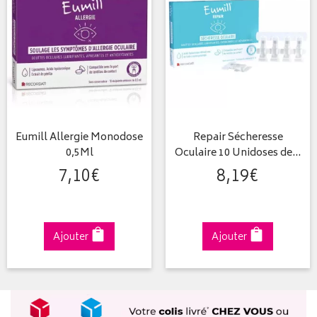
Eumill Allergie Monodose
Repair Sécheresse
0,5Ml
Oculaire 10 Unidoses de…
7
,
10
€
8
,
19
€
Ajouter
Ajouter