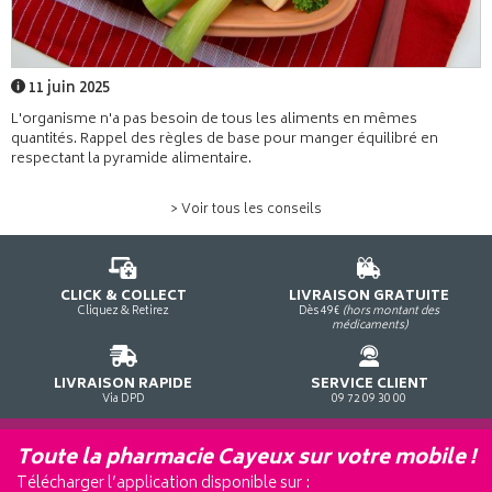
11 juin 2025
L'organisme n'a pas besoin de tous les aliments en mêmes
quantités. Rappel des règles de base pour manger équilibré en
respectant la pyramide alimentaire.
> Voir tous les conseils
CLICK & COLLECT
LIVRAISON GRATUITE
Cliquez & Retirez
Dès 49€
(hors montant des
médicaments)
LIVRAISON RAPIDE
SERVICE CLIENT
Via DPD
09 72 09 30 00
Toute la pharmacie Cayeux sur votre mobile !
Télécharger l’application disponible sur :