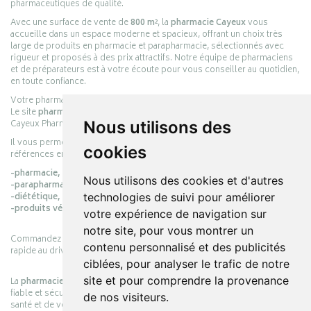
pharmaceutiques de qualité.
Avec une surface de vente de
800 m²
, la
pharmacie Cayeux
vous
accueille dans un espace moderne et spacieux, offrant un choix très
large de produits en pharmacie et parapharmacie, sélectionnés avec
rigueur et proposés à des prix attractifs. Notre équipe de pharmaciens
et de préparateurs est à votre écoute pour vous conseiller au quotidien,
en toute confiance.
Votre pharmacie en ligne :
pharmacie-cayeux.fr
Le site
pharmacie-cayeux.fr
est le prolongement digital de la pharmacie
Cayeux Pharmabest Berck-sur-Mer – Rang-du-Fliers.
Nous utilisons des
Il vous permet de réaliser vos achats en ligne parmi des milliers de
cookies
références en :
-pharmacie,
Nous utilisons des cookies et d'autres
-parapharmacie,
-diététique,
technologies de suivi pour améliorer
-produits vétérinaires.
votre expérience de navigation sur
notre site, pour vous montrer un
Commandez simplement vos produits en ligne et choisissez le retrait
contenu personnalisé et des publicités
rapide au drive ou la livraison à domicile, en toute simplicité.
ciblées, pour analyser le trafic de notre
site et pour comprendre la provenance
La
pharmacie Cayeux
s’engage à vous offrir une expérience pratique,
fiable et sécurisée, en officine comme en ligne, au service de votre
de nos visiteurs.
santé et de votre bien-être.