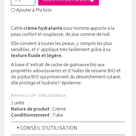
× 1
AJOUTER AU PANIER
Ajouter à Ma liste
Cette
crème hydratante
pour homme apporte à la
peau confort et souplesse, de jour comme de nuit.
Elle convient à toutes les peaux, y compris les plus
sensibles, et s' applique très facilement grâce à sa
texture fluide et légère.
A base d' extrait de racine de guimauve bio aux
propriétés adoucissantes et d' huiles de sésame BIO et
de jojoba BIO qui préservent du dessèchement cutané,
elle protège et hydrate l' épiderme.
Référence CIP : 3596200086564
1 unité
Nature de produit
: Crème
Conditionnement
: Tube
CONSEIL D’UTILISATION