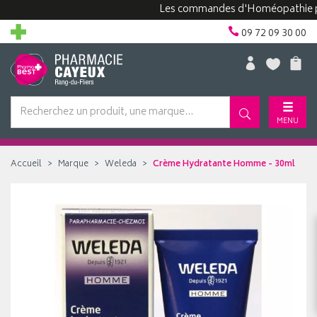
Les commandes d'Homéopathie peuven
09 72 09 30 00
MENU
Accueil
Marque
Weleda
Crème Hydratante Homme - 30ml