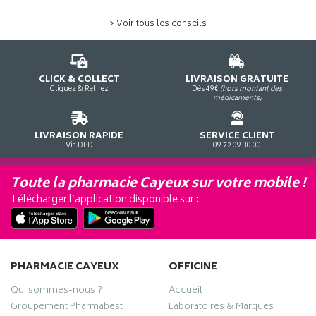
> Voir tous les conseils
CLICK & COLLECT
LIVRAISON GRATUITE
Cliquez & Retirez
Dès 49€
(hors montant des
médicaments)
LIVRAISON RAPIDE
SERVICE CLIENT
Via DPD
09 72 09 30 00
Toute la pharmacie Cayeux sur votre mobile !
Télécharger l’application disponible sur :
PHARMACIE CAYEUX
OFFICINE
Qui sommes-nous ?
Accueil
Groupement Pharmabest
Laboratoires & Marques