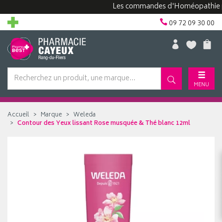
Les commandes d'Homéopathie peuven
09 72 09 30 00
MENU
Accueil
Marque
Weleda
Contour des Yeux lissant Rose musquée & Thé blanc 12ml