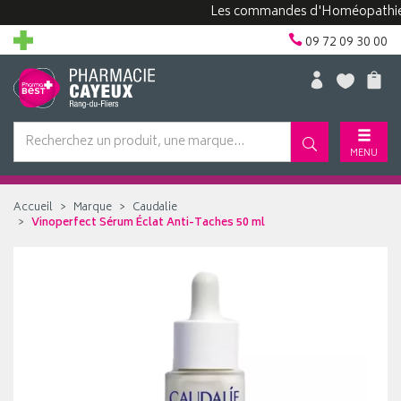
Les commandes d'Homéopathie peuve
09 72 09 30 00
MENU
Accueil
Marque
Caudalie
Vinoperfect Sérum Éclat Anti-Taches 50 ml