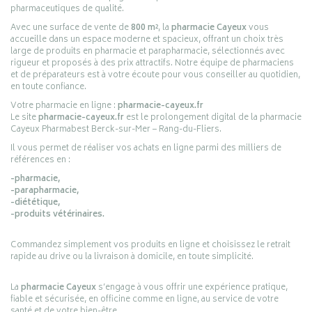
pharmaceutiques de qualité.
Avec une surface de vente de
800 m²
, la
pharmacie Cayeux
vous
accueille dans un espace moderne et spacieux, offrant un choix très
large de produits en pharmacie et parapharmacie, sélectionnés avec
rigueur et proposés à des prix attractifs. Notre équipe de pharmaciens
et de préparateurs est à votre écoute pour vous conseiller au quotidien,
en toute confiance.
Votre pharmacie en ligne :
pharmacie-cayeux.fr
Le site
pharmacie-cayeux.fr
est le prolongement digital de la pharmacie
Cayeux Pharmabest Berck-sur-Mer – Rang-du-Fliers.
Il vous permet de réaliser vos achats en ligne parmi des milliers de
références en :
-pharmacie,
-parapharmacie,
-diététique,
-produits vétérinaires.
Commandez simplement vos produits en ligne et choisissez le retrait
rapide au drive ou la livraison à domicile, en toute simplicité.
La
pharmacie Cayeux
s’engage à vous offrir une expérience pratique,
fiable et sécurisée, en officine comme en ligne, au service de votre
santé et de votre bien-être.