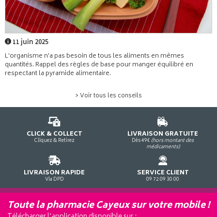
11 juin 2025
L'organisme n'a pas besoin de tous les aliments en mêmes
quantités. Rappel des règles de base pour manger équilibré en
respectant la pyramide alimentaire.
> Voir tous les conseils
CLICK & COLLECT
LIVRAISON GRATUITE
Cliquez & Retirez
Dès 49€
(hors montant des
médicaments)
LIVRAISON RAPIDE
SERVICE CLIENT
Via DPD
09 72 09 30 00
Toute la pharmacie Cayeux sur votre mobile !
Télécharger l’application disponible sur :