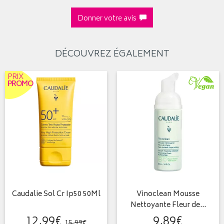
Donner votre avis
DÉCOUVREZ ÉGALEMENT
PRIX
PROMO
Caudalie Sol Cr Ip50 50Ml
Vinoclean Mousse
Nettoyante Fleur de…
12
,
99
€
9
,
89
€
15
,
99
€