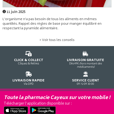
11 juin 2025
L'organisme n'a pas besoin de tous les aliments en mêmes
quantités. Rappel des règles de base pour manger équilibré en
respectant la pyramide alimentaire.
> Voir tous les conseils
CLICK & COLLECT
LIVRAISON GRATUITE
Cliquez & Retirez
Dès 49€
(hors montant des
médicaments)
LIVRAISON RAPIDE
SERVICE CLIENT
Via DPD
09 72 09 30 00
Toute la pharmacie Cayeux sur votre mobile !
Télécharger l’application disponible sur :