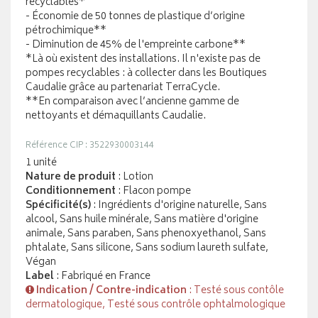
recyclables*
- Économie de 50 tonnes de plastique d’origine
pétrochimique**
- Diminution de 45% de l'empreinte carbone**
*Là où existent des installations. Il n'existe pas de
pompes recyclables : à collecter dans les Boutiques
Caudalie grâce au partenariat TerraCycle.
**En comparaison avec l’ancienne gamme de
nettoyants et démaquillants Caudalie.
Référence CIP : 3522930003144
1 unité
Nature de produit
: Lotion
Conditionnement
: Flacon pompe
Spécificité(s)
: Ingrédients d'origine naturelle, Sans
alcool, Sans huile minérale, Sans matière d'origine
animale, Sans paraben, Sans phenoxyethanol, Sans
phtalate, Sans silicone, Sans sodium laureth sulfate,
Végan
Label
: Fabriqué en France
Indication / Contre-indication
: Testé sous contôle
dermatologique, Testé sous contrôle ophtalmologique