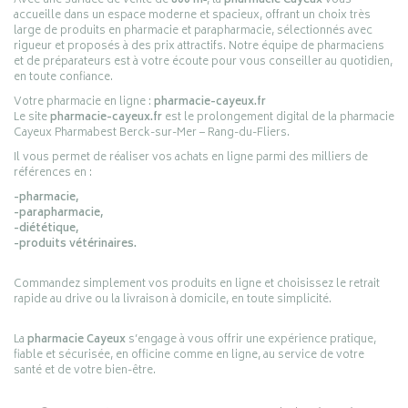
Avec une surface de vente de
800 m²
, la
pharmacie Cayeux
vous
accueille dans un espace moderne et spacieux, offrant un choix très
large de produits en pharmacie et parapharmacie, sélectionnés avec
rigueur et proposés à des prix attractifs. Notre équipe de pharmaciens
et de préparateurs est à votre écoute pour vous conseiller au quotidien,
en toute confiance.
Votre pharmacie en ligne :
pharmacie-cayeux.fr
Le site
pharmacie-cayeux.fr
est le prolongement digital de la pharmacie
Cayeux Pharmabest Berck-sur-Mer – Rang-du-Fliers.
Il vous permet de réaliser vos achats en ligne parmi des milliers de
références en :
-pharmacie,
-parapharmacie,
-diététique,
-produits vétérinaires.
Commandez simplement vos produits en ligne et choisissez le retrait
rapide au drive ou la livraison à domicile, en toute simplicité.
La
pharmacie Cayeux
s’engage à vous offrir une expérience pratique,
fiable et sécurisée, en officine comme en ligne, au service de votre
santé et de votre bien-être.