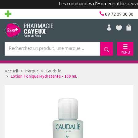
Les commandes d'Homéopathie peuvent pre
09 72 09 30 00
MENU
Accueil
Marque
Caudalie
Lotion Tonique Hydratante - 100 mL