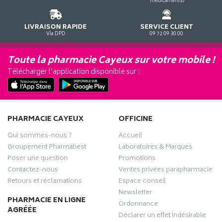
médicaments)
LIVRAISON RAPIDE
SERVICE CLIENT
Via DPD
09 72 09 30 00
Toute la pharmacie Cayeux sur votre mobile !
Télécharger l’application disponible sur :
PHARMACIE CAYEUX
OFFICINE
Qui sommes-nous ?
Accueil
Groupement Pharmabest
Laboratoires & Marques
Poser une question
Promotions
Contactez-nous
Ventes privées parapharmacie
Retours et réclamations
Espace conseil
Newsletter
PHARMACIE EN LIGNE
Ordonnance
AGRÉÉE
Déclarer un effet indésirable