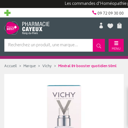
Les commandes d'Homéopathie peuven
09 72 09 30 00
MENU
Accueil
Marque
Vichy
Minéral 89 booster quotidien 50ml