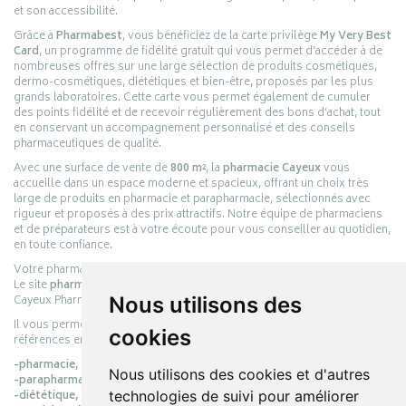
et son accessibilité.
Grâce à
Pharmabest
, vous bénéficiez de la carte privilège
My Very Best
Card
, un programme de fidélité gratuit qui vous permet d’accéder à de
nombreuses offres sur une large sélection de produits cosmétiques,
dermo-cosmétiques, diététiques et bien-être, proposés par les plus
grands laboratoires. Cette carte vous permet également de cumuler
des points fidélité et de recevoir régulièrement des bons d’achat, tout
en conservant un accompagnement personnalisé et des conseils
pharmaceutiques de qualité.
Avec une surface de vente de
800 m²
, la
pharmacie Cayeux
vous
accueille dans un espace moderne et spacieux, offrant un choix très
large de produits en pharmacie et parapharmacie, sélectionnés avec
rigueur et proposés à des prix attractifs. Notre équipe de pharmaciens
et de préparateurs est à votre écoute pour vous conseiller au quotidien,
en toute confiance.
Votre pharmacie en ligne :
pharmacie-cayeux.fr
Le site
pharmacie-cayeux.fr
est le prolongement digital de la pharmacie
Cayeux Pharmabest Berck-sur-Mer – Rang-du-Fliers.
Nous utilisons des
Il vous permet de réaliser vos achats en ligne parmi des milliers de
cookies
références en :
-pharmacie,
Nous utilisons des cookies et d'autres
-parapharmacie,
-diététique,
technologies de suivi pour améliorer