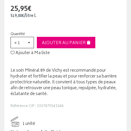
25,95€
519
,
00
€
/
litre
l.
Quantité
× 1
AJOUTER AU PANIER
Ajouter à Ma liste
Le soin Minéral 89 de Vichy est recommandé pour
hydrater et fortifier la peau et pour renforcer sa barrière
protectrice naturelle. Il convient à tous types de peaux
afin de retrouver une peau tonique, repulpée, hydratée,
éclatante de santé.
Référence CIP : 3337875543248
1 unité
12M