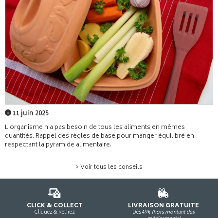
11 juin 2025
L'organisme n'a pas besoin de tous les aliments en mêmes
quantités. Rappel des règles de base pour manger équilibré en
respectant la pyramide alimentaire.
> Voir tous les conseils
CLICK & COLLECT
LIVRAISON GRATUITE
Cliquez & Retirez
Dès 49€
(hors montant des