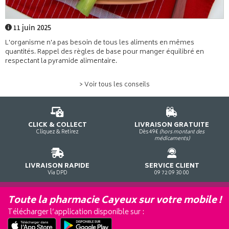
11 juin 2025
L'organisme n'a pas besoin de tous les aliments en mêmes
quantités. Rappel des règles de base pour manger équilibré en
respectant la pyramide alimentaire.
> Voir tous les conseils
CLICK & COLLECT
LIVRAISON GRATUITE
Cliquez & Retirez
Dès 49€
(hors montant des
médicaments)
LIVRAISON RAPIDE
SERVICE CLIENT
Via DPD
09 72 09 30 00
Toute la pharmacie Cayeux sur votre mobile !
Télécharger l’application disponible sur :