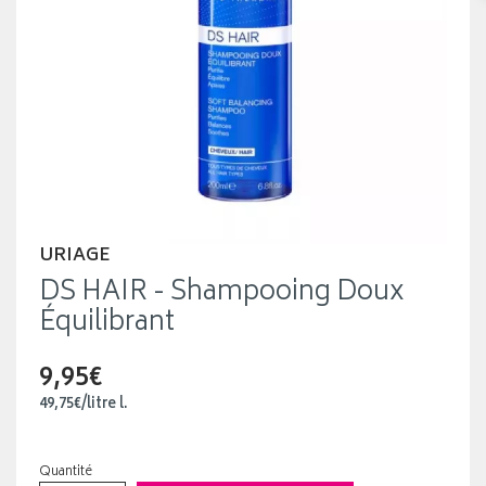
URIAGE
DS HAIR - Shampooing Doux
Équilibrant
9,95€
49
,
75
€
/
litre
l.
Quantité