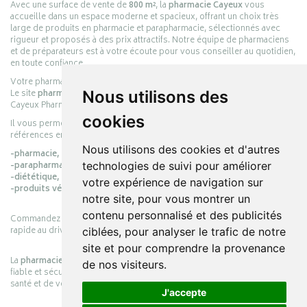
Avec une surface de vente de
800 m²
, la
pharmacie Cayeux
vous
accueille dans un espace moderne et spacieux, offrant un choix très
large de produits en pharmacie et parapharmacie, sélectionnés avec
rigueur et proposés à des prix attractifs. Notre équipe de pharmaciens
et de préparateurs est à votre écoute pour vous conseiller au quotidien,
en toute confiance.
Votre pharmacie en ligne :
pharmacie-cayeux.fr
Le site
pharmacie-cayeux.fr
est le prolongement digital de la pharmacie
Nous utilisons des
Cayeux Pharmabest Berck-sur-Mer – Rang-du-Fliers.
cookies
Il vous permet de réaliser vos achats en ligne parmi des milliers de
références en :
Nous utilisons des cookies et d'autres
-pharmacie,
-parapharmacie,
technologies de suivi pour améliorer
-diététique,
votre expérience de navigation sur
-produits vétérinaires.
notre site, pour vous montrer un
contenu personnalisé et des publicités
Commandez simplement vos produits en ligne et choisissez le retrait
rapide au drive ou la livraison à domicile, en toute simplicité.
ciblées, pour analyser le trafic de notre
site et pour comprendre la provenance
La
pharmacie Cayeux
s’engage à vous offrir une expérience pratique,
de nos visiteurs.
fiable et sécurisée, en officine comme en ligne, au service de votre
santé et de votre bien-être.
J'accepte