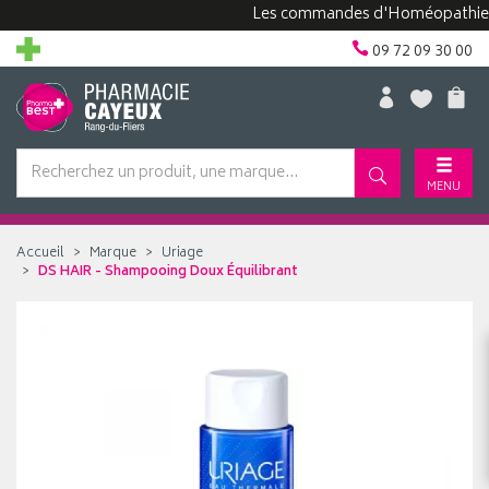
Les commandes d'Homéopathie peuv
09 72 09 30 00
MENU
Accueil
Marque
Uriage
DS HAIR - Shampooing Doux Équilibrant