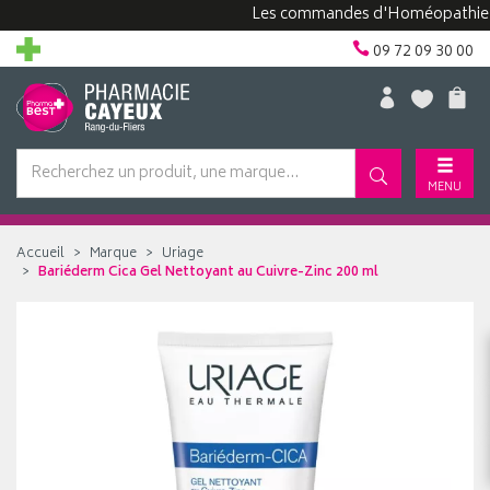
Les commandes d'Homéopathie peuve
09 72 09 30 00
MENU
Accueil
Marque
Uriage
Bariéderm Cica Gel Nettoyant au Cuivre-Zinc 200 ml