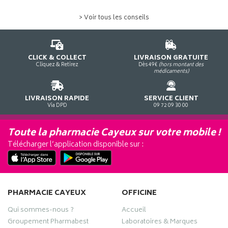
> Voir tous les conseils
CLICK & COLLECT
LIVRAISON GRATUITE
Cliquez & Retirez
Dès 49€
(hors montant des
médicaments)
LIVRAISON RAPIDE
SERVICE CLIENT
Via DPD
09 72 09 30 00
Toute la pharmacie Cayeux sur votre mobile !
Télécharger l’application disponible sur :
PHARMACIE CAYEUX
OFFICINE
Qui sommes-nous ?
Accueil
Groupement Pharmabest
Laboratoires & Marques