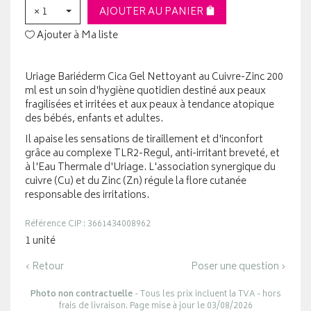
× 1
AJOUTER AU PANIER
Ajouter à Ma liste
Uriage Bariéderm Cica Gel Nettoyant au Cuivre-Zinc 200
ml est un soin d'hygiène quotidien destiné aux peaux
fragilisées et irritées et aux peaux à tendance atopique
des bébés, enfants et adultes.
Il apaise les sensations de tiraillement et d'inconfort
grâce au complexe TLR2-Regul, anti-irritant breveté, et
à l'Eau Thermale d'Uriage. L'association synergique du
cuivre (Cu) et du Zinc (Zn) régule la flore cutanée
responsable des irritations.
Référence CIP : 3661434008962
1 unité
‹ Retour
Poser une question ›
Photo non contractuelle
- Tous les prix incluent la TVA - hors
frais de livraison. Page mise à jour le 03/08/2026