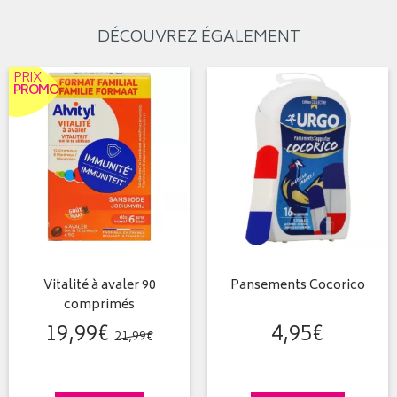
DÉCOUVREZ ÉGALEMENT
PRIX
PROMO
Vitalité à avaler 90
Pansements Cocorico
comprimés
19
,
99
€
4
,
95
€
21
,
99
€