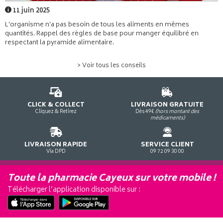
11 juin 2025
L'organisme n'a pas besoin de tous les aliments en mêmes
quantités. Rappel des règles de base pour manger équilibré en
respectant la pyramide alimentaire.
> Voir tous les conseils
CLICK & COLLECT
LIVRAISON GRATUITE
Cliquez & Retirez
Dès 49€
(hors montant des
médicaments)
LIVRAISON RAPIDE
SERVICE CLIENT
Via DPD
09 72 09 30 00
Toute la pharmacie Cayeux sur votre mobile !
Télécharger l’application disponible sur :