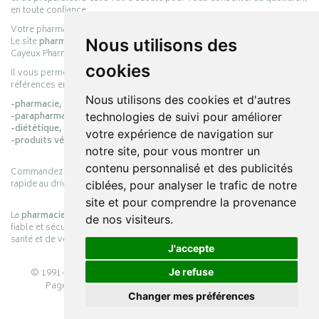
en toute confiance.
Votre pharmacie en ligne :
pharmacie-cayeux.fr
Le site
pharmacie-cayeux.fr
est le prolongement digital de la pharmacie
Nous utilisons des
Cayeux Pharmabest Berck-sur-Mer – Rang-du-Fliers.
cookies
Il vous permet de réaliser vos achats en ligne parmi des milliers de
références en :
Nous utilisons des cookies et d'autres
-pharmacie,
-parapharmacie,
technologies de suivi pour améliorer
-diététique,
votre expérience de navigation sur
-produits vétérinaires.
notre site, pour vous montrer un
contenu personnalisé et des publicités
Commandez simplement vos produits en ligne et choisissez le retrait
rapide au drive ou la livraison à domicile, en toute simplicité.
ciblées, pour analyser le trafic de notre
site et pour comprendre la provenance
La
pharmacie Cayeux
s’engage à vous offrir une expérience pratique,
de nos visiteurs.
fiable et sécurisée, en officine comme en ligne, au service de votre
santé et de votre bien-être.
J'accepte
© 1991-2026
PHARMACIE CAYEUX
– Tous droits réservés –
Je refuse
Page mise à jour le 03/08/2026 –
Pharmacie en ligne
Changer mes préférences
Apotekisto