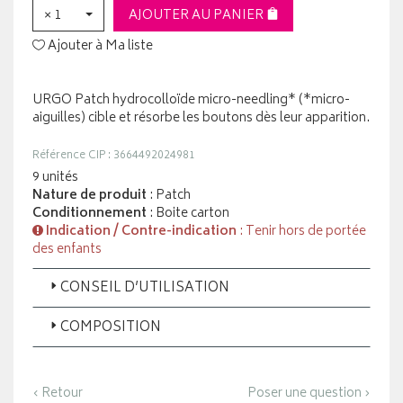
× 1
AJOUTER AU PANIER
Ajouter à Ma liste
URGO Patch hydrocolloïde micro-needling* (*micro-
aiguilles) cible et résorbe les boutons dès leur apparition.
Référence CIP : 3664492024981
9 unités
Nature de produit
: Patch
Conditionnement
: Boite carton
Indication / Contre-indication
: Tenir hors de portée
des enfants
CONSEIL D’UTILISATION
COMPOSITION
‹ Retour
Poser une question ›