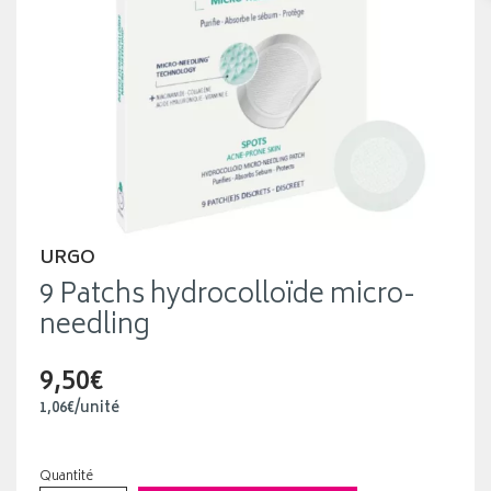
URGO
9 Patchs hydrocolloïde micro-
needling
9,50€
1
,
06
€
/unité
Quantité