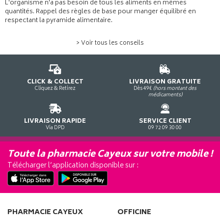
L'organisme n'a pas besoin de tous les aliments en mêmes
quantités. Rappel des règles de base pour manger équilibré en
respectant la pyramide alimentaire.
> Voir tous les conseils
CLICK & COLLECT
LIVRAISON GRATUITE
Cliquez & Retirez
Dès 49€
(hors montant des
médicaments)
LIVRAISON RAPIDE
SERVICE CLIENT
Via DPD
09 72 09 30 00
Toute la pharmacie Cayeux sur votre mobile !
Télécharger l’application disponible sur :
PHARMACIE CAYEUX
OFFICINE