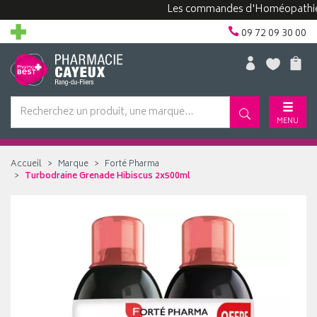
Les commandes d'Homéopathie peuve
09 72 09 30 00
MENU
Accueil
Marque
Forté Pharma
Turbodraine Grenade Hibiscus 2x500ml