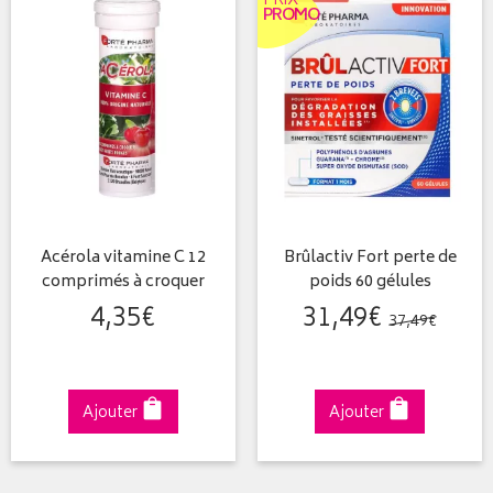
PRIX
PROMO
Acérola vitamine C 12
Brûlactiv Fort perte de
comprimés à croquer
poids 60 gélules
4
,
35
€
31
,
49
€
37
,
49
€
Ajouter
Ajouter