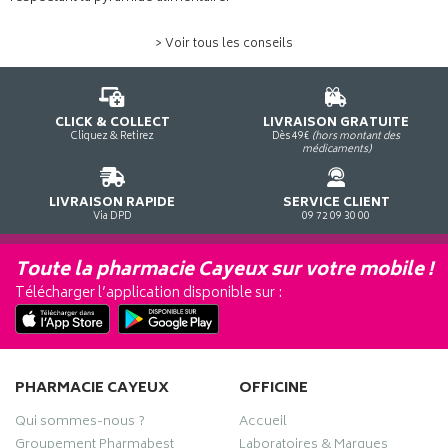
> Voir tous les conseils
CLICK & COLLECT
LIVRAISON GRATUITE
Cliquez & Retirez
Dès 49€
(hors montant des
médicaments)
LIVRAISON RAPIDE
SERVICE CLIENT
Via DPD
09 72 09 30 00
Toute la pharmacie Cayeux sur votre mobile !
Télécharger l’application disponible sur :
PHARMACIE CAYEUX
OFFICINE
Qui sommes-nous ?
Accueil
Groupement Pharmabest
Laboratoires & Marques