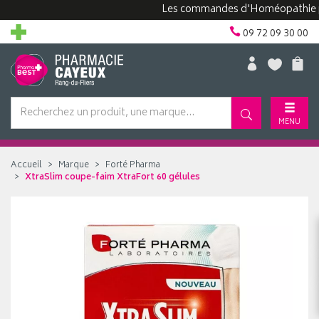
Les commandes d'Homéopathie peuven
09 72 09 30 00
MENU
Accueil
Marque
Forté Pharma
XtraSlim coupe-faim XtraFort 60 gélules