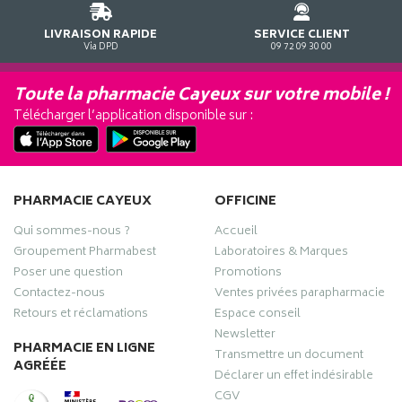
LIVRAISON RAPIDE
SERVICE CLIENT
Via DPD
09 72 09 30 00
Toute la pharmacie Cayeux sur votre mobile !
Télécharger l’application disponible sur :
PHARMACIE CAYEUX
OFFICINE
Qui sommes-nous ?
Accueil
Groupement Pharmabest
Laboratoires & Marques
Poser une question
Promotions
Contactez-nous
Ventes privées parapharmacie
Retours et réclamations
Espace conseil
Newsletter
PHARMACIE EN LIGNE
Transmettre un document
AGRÉÉE
Déclarer un effet indésirable
CGV