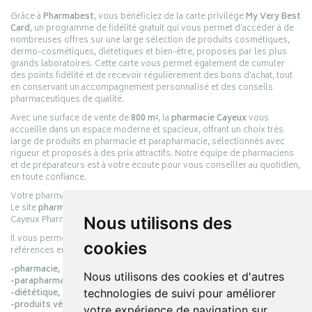
Grâce à
Pharmabest
, vous bénéficiez de la carte privilège
My Very Best
Card
, un programme de fidélité gratuit qui vous permet d’accéder à de
nombreuses offres sur une large sélection de produits cosmétiques,
dermo-cosmétiques, diététiques et bien-être, proposés par les plus
grands laboratoires. Cette carte vous permet également de cumuler
des points fidélité et de recevoir régulièrement des bons d’achat, tout
en conservant un accompagnement personnalisé et des conseils
pharmaceutiques de qualité.
Avec une surface de vente de
800 m²
, la
pharmacie Cayeux
vous
accueille dans un espace moderne et spacieux, offrant un choix très
large de produits en pharmacie et parapharmacie, sélectionnés avec
rigueur et proposés à des prix attractifs. Notre équipe de pharmaciens
et de préparateurs est à votre écoute pour vous conseiller au quotidien,
en toute confiance.
Votre pharmacie en ligne :
pharmacie-cayeux.fr
Le site
pharmacie-cayeux.fr
est le prolongement digital de la pharmacie
Cayeux Pharmabest Berck-sur-Mer – Rang-du-Fliers.
Nous utilisons des
Il vous permet de réaliser vos achats en ligne parmi des milliers de
cookies
références en :
-pharmacie,
Nous utilisons des cookies et d'autres
-parapharmacie,
-diététique,
technologies de suivi pour améliorer
-produits vétérinaires.
votre expérience de navigation sur