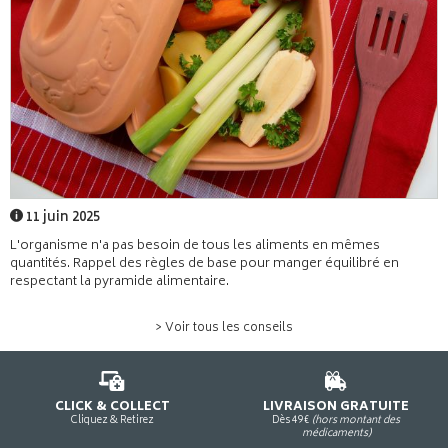
11 juin 2025
L'organisme n'a pas besoin de tous les aliments en mêmes
quantités. Rappel des règles de base pour manger équilibré en
respectant la pyramide alimentaire.
> Voir tous les conseils
CLICK & COLLECT
LIVRAISON GRATUITE
Cliquez & Retirez
Dès 49€
(hors montant des
médicaments)