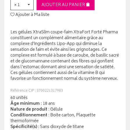
× 1
AJOUTER AU PANIER
Ajouter à Ma liste
Les gélules XtraSlim coupe-faim XtraFort Forté Pharma
constituent un complément alimentaire grâce au
complexe d'ingrédients Lipo-App qui diminue la
sensation de faim et évite ainsi les grignotages. Ce
complexe est formulé à base de caroube, de basilic sacré
et de glucomannane contenant des fibres qui gonflent
dans l'estomac donnant ainsi une sensation de satiété.
Ces gélules contiennent aussi de la vitamine B qui
favorise un fonctionnement normal du système nerveux.
Référence CIP : 3700221317983
60 unités
Âge minimum
: 18 ans
Nature de produit
: Gélule
Conditionnement
: Boite carton, Plaquette
thermoformée
Spécificité(s)
: Sans dioxyde de titane