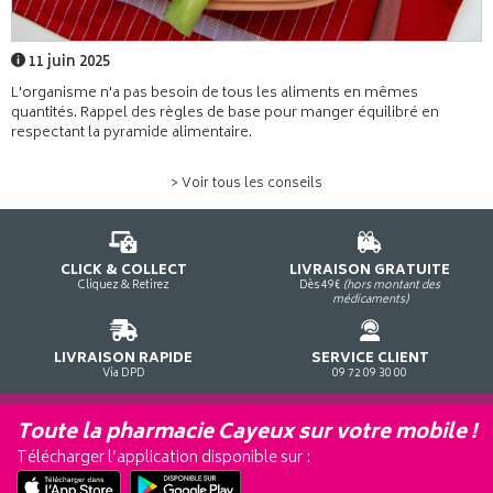
11 juin 2025
L'organisme n'a pas besoin de tous les aliments en mêmes
quantités. Rappel des règles de base pour manger équilibré en
respectant la pyramide alimentaire.
> Voir tous les conseils
CLICK & COLLECT
LIVRAISON GRATUITE
Cliquez & Retirez
Dès 49€
(hors montant des
médicaments)
LIVRAISON RAPIDE
SERVICE CLIENT
Via DPD
09 72 09 30 00
Toute la pharmacie Cayeux sur votre mobile !
Télécharger l’application disponible sur :