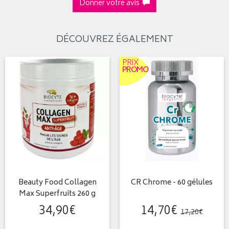
Donner votre avis
DÉCOUVREZ ÉGALEMENT
PRIX
PROMO
Beauty Food Collagen
CR Chrome - 60 gélules
Max Superfruits 260 g
34
,
90
€
14
,
70
€
17
,
20
€