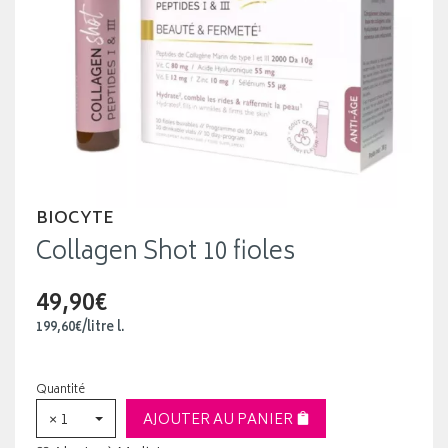
BIOCYTE
Collagen Shot 10 fioles
49,90€
199
,
60
€
/
litre
l.
Quantité
× 1
AJOUTER AU PANIER