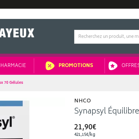
HARMACIE
OFFRES
PROMOTIONS
ux 70 Gélules
NHCO
Synapsyl Équilibr
21,90€
421
,
15
€
/kg