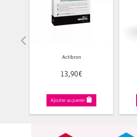
Neutre 14
Actibron
13
,
90
€
Ajouter au panier