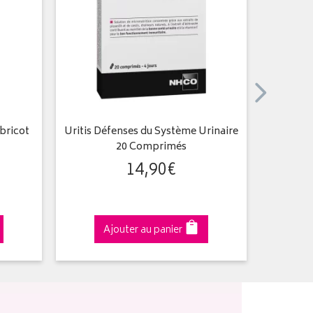
bricot
Uritis Défenses du Système Urinaire
Cycl
20 Comprimés
Men
14
,
90
€
Ajouter au panier
A