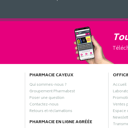
Tou
Téléch
PHARMACIE CAYEUX
OFFICI
Qui sommes-nous ?
Accueil
Groupement Pharmabest
Laborat
Poser une question
Promoti
Contactez-nous
Ventes 
Retours et réclamations
Espace 
Newslet
PHARMACIE EN LIGNE AGRÉÉE
Transme