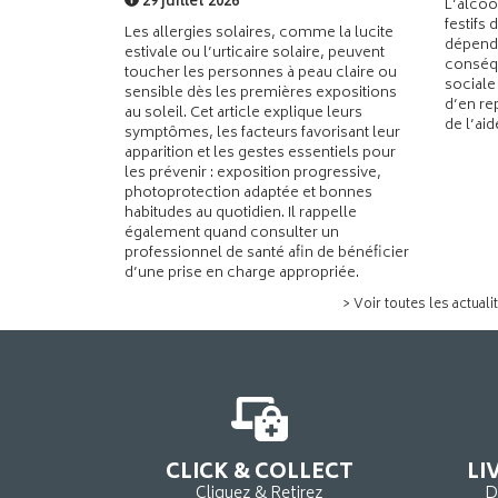
29 juillet 2026
L’alcoo
festifs 
Les allergies solaires, comme la lucite
dépend
estivale ou l’urticaire solaire, peuvent
conséqu
toucher les personnes à peau claire ou
sociale
sensible dès les premières expositions
d’en re
au soleil. Cet article explique leurs
de l’ai
symptômes, les facteurs favorisant leur
apparition et les gestes essentiels pour
les prévenir : exposition progressive,
photoprotection adaptée et bonnes
habitudes au quotidien. Il rappelle
également quand consulter un
professionnel de santé afin de bénéficier
d’une prise en charge appropriée.
> Voir toutes les actuali
CLICK & COLLECT
LI
Cliquez & Retirez
D