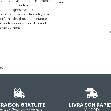
l, souvent associé aux moments
anxiété,...
de l’été, peut entraîner une
ance progressive aux
ences graves sur la santé, la vie
 et familiale, d’où l’importance
pérer les signes et de demander
de rapidement.
tés
VRAISON GRATUITE
LIVRAISON RAPI
ès 49€
(hors montant des
Via DPD