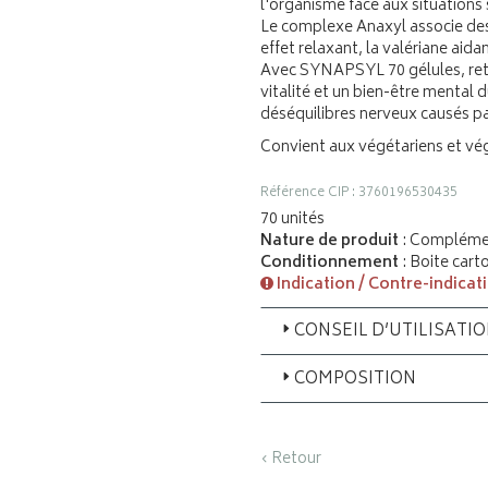
l'organisme face aux situations
Le complexe Anaxyl associe des 
effet relaxant, la valériane aid
Avec SYNAPSYL 70 gélules, retr
vitalité et un bien-être mental 
déséquilibres nerveux causés par 
Convient aux végétariens et vég
Référence CIP : 3760196530435
70 unités
Nature de produit
: Complémen
Conditionnement
: Boite cart
Indication / Contre-indicat
CONSEIL D’UTILISATI
COMPOSITION
‹ Retour