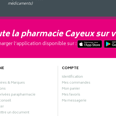
médicaments)
te la pharmacie Cayeux sur v
arger l’application disponible sur :
NE
COMPTE
Identification
oires & Marques
Mes commandes
ons
Mon panier
privées parapharmacie
Mes favoris
conseil
Ma messagerie
ter
ttre un document