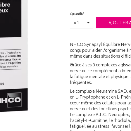
Quantité
× 1
AJOUTER 
NHCO Synapsyl Équilibre Nerve
conçu pour aider l'organisme à r
même dans des situations diffici
Grâce à ses 3 complexes agissant
nerveux, ce complément alimenta
la fatigue mentale et physique,
fréquentes.
Le complexe Neuramine SAD, enr
en L-Tryptophane et en L-Phény
cœur même des cellules pour a
nerveux et des fonctions psych
Le complexe A.L.C. Neuroplex, 
l'acétyl-L-Carnitine, le rhodiol
fatigue liée au stress, favorise