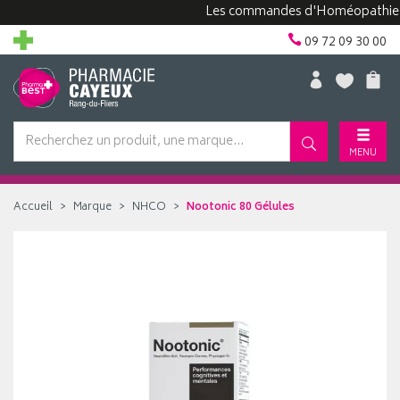
Les commandes d'Homéopathie peuven
09 72 09 30 00
MENU
Accueil
Marque
NHCO
Nootonic 80 Gélules