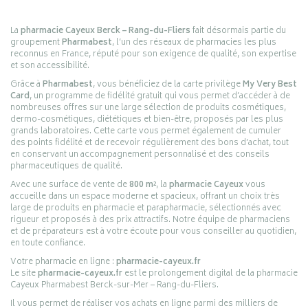
La
pharmacie Cayeux Berck – Rang-du-Fliers
fait désormais partie du
groupement
Pharmabest
, l’un des réseaux de pharmacies les plus
reconnus en France, réputé pour son exigence de qualité, son expertise
et son accessibilité.
Grâce à
Pharmabest
, vous bénéficiez de la carte privilège
My Very Best
Card
, un programme de fidélité gratuit qui vous permet d’accéder à de
nombreuses offres sur une large sélection de produits cosmétiques,
dermo-cosmétiques, diététiques et bien-être, proposés par les plus
grands laboratoires. Cette carte vous permet également de cumuler
des points fidélité et de recevoir régulièrement des bons d’achat, tout
en conservant un accompagnement personnalisé et des conseils
pharmaceutiques de qualité.
Avec une surface de vente de
800 m²
, la
pharmacie Cayeux
vous
accueille dans un espace moderne et spacieux, offrant un choix très
large de produits en pharmacie et parapharmacie, sélectionnés avec
rigueur et proposés à des prix attractifs. Notre équipe de pharmaciens
et de préparateurs est à votre écoute pour vous conseiller au quotidien,
en toute confiance.
Votre pharmacie en ligne :
pharmacie-cayeux.fr
Le site
pharmacie-cayeux.fr
est le prolongement digital de la pharmacie
Cayeux Pharmabest Berck-sur-Mer – Rang-du-Fliers.
Il vous permet de réaliser vos achats en ligne parmi des milliers de