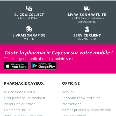
CLICK & COLLECT
LIVRAISON GRATUITE
Cliquez & Retirez
Dès 49€
(hors montant des
médicaments)
LIVRAISON RAPIDE
SERVICE CLIENT
Via DPD
09 72 09 30 00
Toute la pharmacie Cayeux sur votre mobile !
Télécharger l’application disponible sur :
PHARMACIE CAYEUX
OFFICINE
Qui sommes-nous ?
Accueil
Groupement Pharmabest
Laboratoires & Marques
Poser une question
Promotions
Contactez-nous
Ventes privées parapharmacie