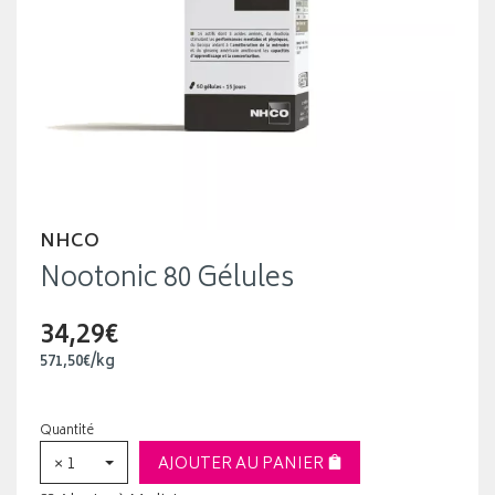
NHCO
Nootonic 80 Gélules
34,29€
571
,
50
€
/kg
Quantité
× 1
AJOUTER AU PANIER