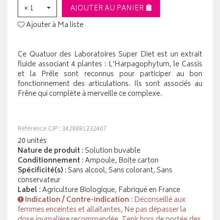
× 1
AJOUTER AU PANIER
Ajouter à Ma liste
Ce Quatuor des Laboratoires Super Diet est un extrait
fluide associant 4 plantes : L'Harpagophytum, le Cassis
et la Prêle sont reconnus pour participer au bon
fonctionnement des articulations. Ils sont associés au
Frêne qui complète à merveille ce complexe.
Référence CIP : 3428881232407
20 unités
Nature de produit
: Solution buvable
Conditionnement
: Ampoule, Boite carton
Spécificité(s)
: Sans alcool, Sans colorant, Sans
conservateur
Label
: Agriculture Biologique, Fabriqué en France
Indication / Contre-indication
: Déconseillé aux
femmes enceintes et allaitantes, Ne pas dépasser la
dose journalière recommandée, Tenir hors de portée des