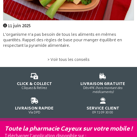
11 juin 2025
L'organisme n'a pas besoin de tous les aliments en mêmes
quantités. Rappel des règles de base pour manger équilibré en
respectant la pyramide alimentaire.
> Voir tous les conseils
CLICK & COLLECT
LIVRAISON GRATUITE
Cliquez & Retirez
Dès 49€
(hors montant des
médicaments)
LIVRAISON RAPIDE
SERVICE CLIENT
Via DPD
09 72 09 30 00
Toute la pharmacie Cayeux sur votre mobile !
Télécharger l’application disponible sur :