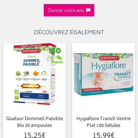
Donner votre avis
DÉCOUVREZ ÉGALEMENT
Quatuor Dommeil Paisible
Hygiaflore Transit Ventre
Bio 20 ampoules
Plat 100 Gélules
15
,
25
€
15
,
99
€