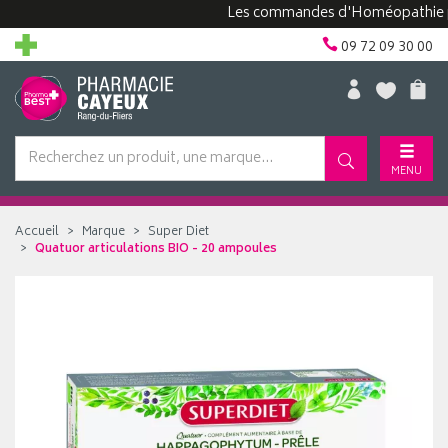
Les commandes d'Homéopathie peuven
09 72 09 30 00
MENU
Accueil
Marque
Super Diet
Quatuor articulations BIO - 20 ampoules