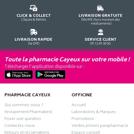
CLICK & COLLECT
LIVRAISON GRATUITE
Cliquez & Retirez
Dès 49€
(hors montant des
médicaments)
LIVRAISON RAPIDE
SERVICE CLIENT
Via DPD
09 72 09 30 00
Toute la pharmacie Cayeux sur votre mobile !
Télécharger l’application disponible sur :
PHARMACIE CAYEUX
OFFICINE
Qui sommes-nous ?
Accueil
Groupement Pharmabest
Laboratoires & Marques
Poser une question
Promotions
Contactez-nous
Ventes privées parapharmacie
Retours et réclamations
Espace conseil