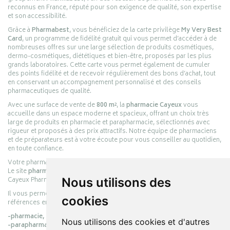
reconnus en France, réputé pour son exigence de qualité, son expertise
et son accessibilité.
Grâce à
Pharmabest
, vous bénéficiez de la carte privilège
My Very Best
Card
, un programme de fidélité gratuit qui vous permet d’accéder à de
nombreuses offres sur une large sélection de produits cosmétiques,
dermo-cosmétiques, diététiques et bien-être, proposés par les plus
grands laboratoires. Cette carte vous permet également de cumuler
des points fidélité et de recevoir régulièrement des bons d’achat, tout
en conservant un accompagnement personnalisé et des conseils
pharmaceutiques de qualité.
Avec une surface de vente de
800 m²
, la
pharmacie Cayeux
vous
accueille dans un espace moderne et spacieux, offrant un choix très
large de produits en pharmacie et parapharmacie, sélectionnés avec
rigueur et proposés à des prix attractifs. Notre équipe de pharmaciens
et de préparateurs est à votre écoute pour vous conseiller au quotidien,
en toute confiance.
Votre pharmacie en ligne :
pharmacie-cayeux.fr
Le site
pharmacie-cayeux.fr
est le prolongement digital de la pharmacie
Cayeux Pharmabest Berck-sur-Mer – Rang-du-Fliers.
Nous utilisons des
Il vous permet de réaliser vos achats en ligne parmi des milliers de
cookies
références en :
-pharmacie,
Nous utilisons des cookies et d'autres
-parapharmacie,