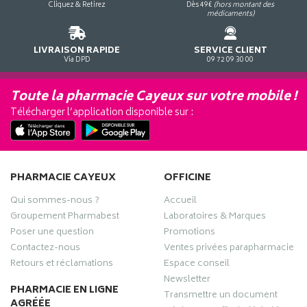
Cliquez & Retirez
Dès 49€
(hors montant des
médicaments)
LIVRAISON RAPIDE
SERVICE CLIENT
Via DPD
09 72 09 30 00
Toute la pharmacie Cayeux sur votre mobile !
Télécharger l’application disponible sur :
PHARMACIE CAYEUX
OFFICINE
Qui sommes-nous ?
Accueil
Groupement Pharmabest
Laboratoires & Marques
Poser une question
Promotions
Contactez-nous
Ventes privées parapharmacie
Retours et réclamations
Espace conseil
Newsletter
PHARMACIE EN LIGNE
Transmettre un document
AGRÉÉE