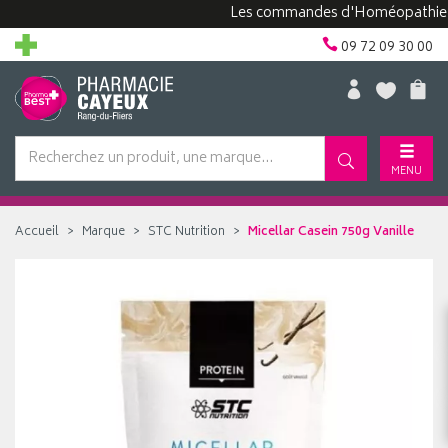
Les commandes d'Homéopathie peuven
09 72 09 30 00
MENU
Accueil
Marque
STC Nutrition
Micellar Casein 750g Vanille