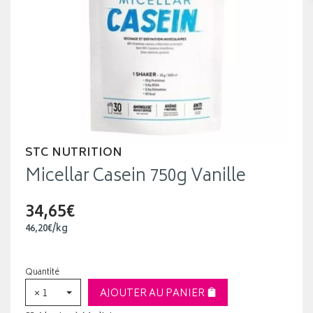
STC NUTRITION
Micellar Casein 750g Vanille
34,65€
46
,
20
€
/kg
Quantité
× 1
AJOUTER AU PANIER