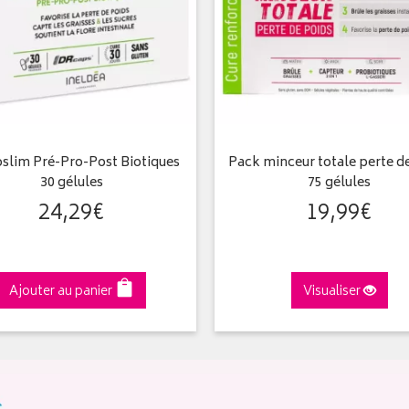
oslim Pré-Pro-Post Biotiques
Pack minceur totale perte d
30 gélules
75 gélules
24
,
29
€
19
,
99
€
Ajouter au panier
Visualiser