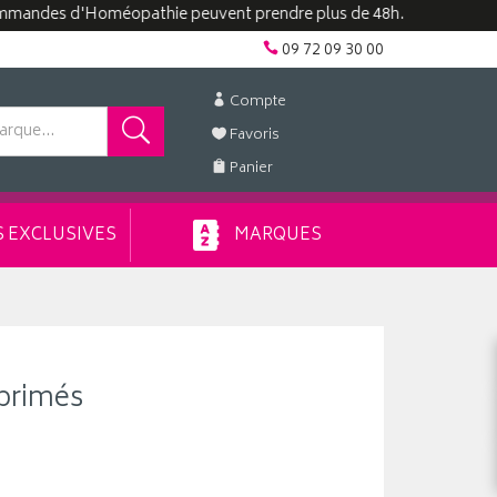
 d'Homéopathie peuvent prendre plus de 48h.
09 72 09 30 00
Compte
Favoris
Panier
 EXCLUSIVES
MARQUES
primés