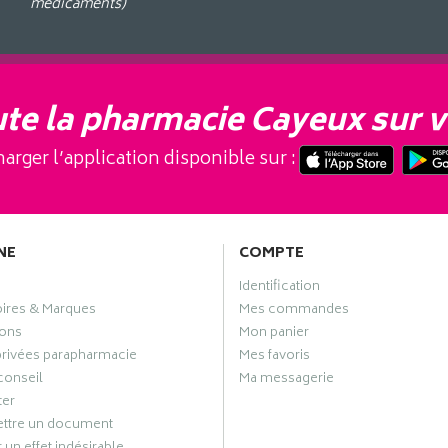
médicaments)
te la pharmacie Cayeux sur v
arger l’application disponible sur :
NE
COMPTE
Identification
oires & Marques
Mes commandes
ons
Mon panier
privées parapharmacie
Mes favoris
conseil
Ma messagerie
ter
ttre un document