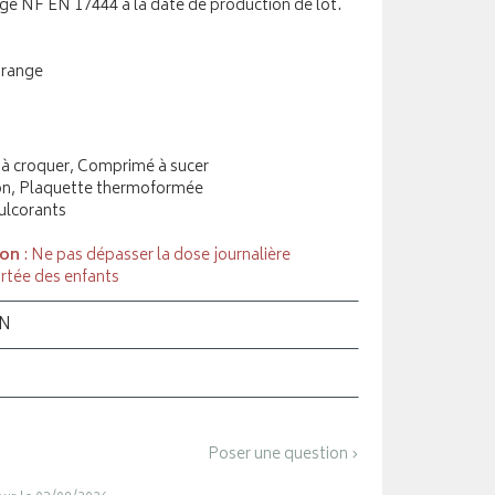
e NF EN 17444 à la date de production de lot.
orange
à croquer, Comprimé à sucer
ton, Plaquette thermoformée
ulcorants
ion
: Ne pas dépasser la dose journalière
rtée des enfants
ON
Poser une question ›