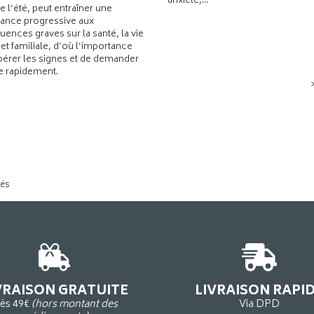
anxiété,...
de l’été, peut entraîner une
ance progressive aux
ences graves sur la santé, la vie
 et familiale, d’où l’importance
pérer les signes et de demander
de rapidement.
tés
VRAISON GRATUITE
LIVRAISON RAPI
ès 49€
(hors montant des
Via DPD