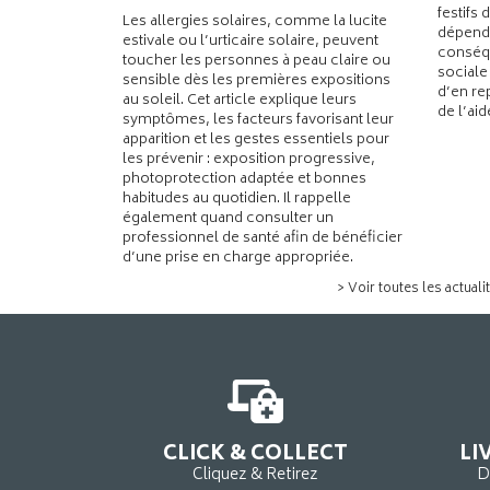
festifs 
Les allergies solaires, comme la lucite
dépend
estivale ou l’urticaire solaire, peuvent
conséqu
toucher les personnes à peau claire ou
sociale
sensible dès les premières expositions
d’en re
au soleil. Cet article explique leurs
de l’ai
symptômes, les facteurs favorisant leur
apparition et les gestes essentiels pour
les prévenir : exposition progressive,
photoprotection adaptée et bonnes
habitudes au quotidien. Il rappelle
également quand consulter un
professionnel de santé afin de bénéficier
d’une prise en charge appropriée.
> Voir toutes les actuali
CLICK & COLLECT
LI
Cliquez & Retirez
D