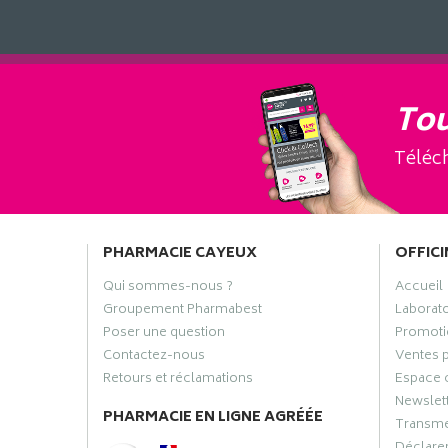
Tou
Téléch
PHARMACIE CAYEUX
OFFICI
Qui sommes-nous ?
Accueil
Groupement Pharmabest
Laborat
Poser une question
Promoti
Contactez-nous
Ventes 
Retours et réclamations
Espace 
Newslet
PHARMACIE EN LIGNE AGRÉÉE
Transme