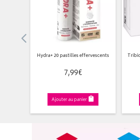
 Pêche 20
Hydra+ 20 pastilles effervescents
Tribi
ntes
7
,
99
€
Ajouter au panier