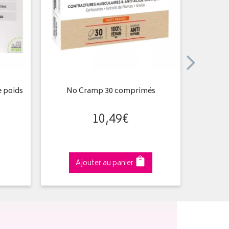
e poids
No Cramp 30 comprimés
10
,
49
€
Ajouter au panier