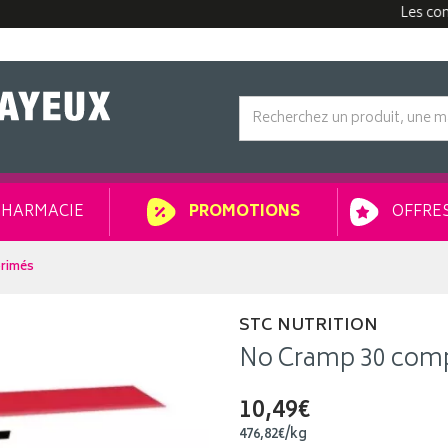
Les commandes
HARMACIE
OFFRES
PROMOTIONS
rimés
STC NUTRITION
No Cramp 30 com
10,49€
476
,
82
€
/kg