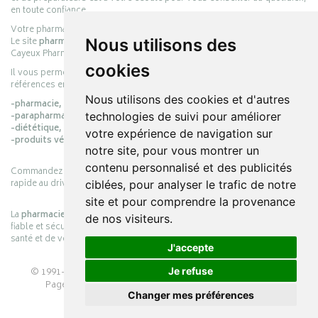
en toute confiance.
Votre pharmacie en ligne :
pharmacie-cayeux.fr
Le site
pharmacie-cayeux.fr
est le prolongement digital de la pharmacie
Nous utilisons des
Cayeux Pharmabest Berck-sur-Mer – Rang-du-Fliers.
cookies
Il vous permet de réaliser vos achats en ligne parmi des milliers de
références en :
Nous utilisons des cookies et d'autres
-pharmacie,
-parapharmacie,
technologies de suivi pour améliorer
-diététique,
votre expérience de navigation sur
-produits vétérinaires.
notre site, pour vous montrer un
contenu personnalisé et des publicités
Commandez simplement vos produits en ligne et choisissez le retrait
rapide au drive ou la livraison à domicile, en toute simplicité.
ciblées, pour analyser le trafic de notre
site et pour comprendre la provenance
La
pharmacie Cayeux
s’engage à vous offrir une expérience pratique,
de nos visiteurs.
fiable et sécurisée, en officine comme en ligne, au service de votre
santé et de votre bien-être.
J'accepte
© 1991-2026
PHARMACIE CAYEUX
– Tous droits réservés –
Je refuse
Page mise à jour le 03/08/2026 –
Pharmacie en ligne
Changer mes préférences
Apotekisto