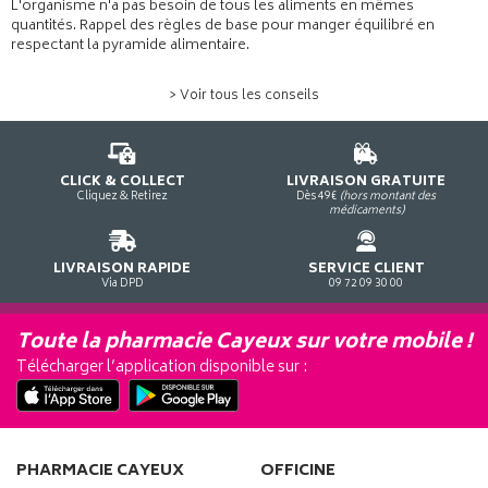
L'organisme n'a pas besoin de tous les aliments en mêmes
quantités. Rappel des règles de base pour manger équilibré en
respectant la pyramide alimentaire.
> Voir tous les conseils
CLICK & COLLECT
LIVRAISON GRATUITE
Cliquez & Retirez
Dès 49€
(hors montant des
médicaments)
LIVRAISON RAPIDE
SERVICE CLIENT
Via DPD
09 72 09 30 00
Toute la pharmacie Cayeux sur votre mobile !
Télécharger l’application disponible sur :
PHARMACIE CAYEUX
OFFICINE