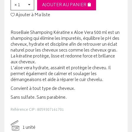
× 1
AJOUTER AU PANIER
Ajouter à Ma liste
RoseBaie Shampoing Kératine x Aloe Vera 500 ml est un
shampoing qui élimine les impuretés, équilibre le pH des
cheveux, hydrate et discipline afin de retrouver un éclat
naturel pour les cheveux secs comme les cheveux gras.
La kératine protège, lisse et redonne force et brillance
aux cheveux.
L'aloe vera hydrate, assainit et protège le cheveu. Il
permet également de calmer et soulager les
démangeaisons et aide à réparer le cuir chevelu.
Convient à tout type de cheveux.
Sans sulfate. Sans parabène.
Référence CIP : 8059307161701
1 unité
12M