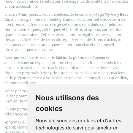
reconnus en France, réputé pour son exigence de qualité, son expertise
et son accessibilité.
Grâce à
Pharmabest
, vous bénéficiez de la carte privilège
My Very Best
Card
, un programme de fidélité gratuit qui vous permet d’accéder à de
nombreuses offres sur une large sélection de produits cosmétiques,
dermo-cosmétiques, diététiques et bien-être, proposés par les plus
grands laboratoires. Cette carte vous permet également de cumuler
des points fidélité et de recevoir régulièrement des bons d’achat, tout
en conservant un accompagnement personnalisé et des conseils
pharmaceutiques de qualité.
Avec une surface de vente de
800 m²
, la
pharmacie Cayeux
vous
accueille dans un espace moderne et spacieux, offrant un choix très
large de produits en pharmacie et parapharmacie, sélectionnés avec
rigueur et proposés à des prix attractifs. Notre équipe de pharmaciens
et de préparateurs est à votre écoute pour vous conseiller au quotidien,
en toute confiance.
Votre pharmacie en ligne :
pharmacie-cayeux.fr
Le site
pharmacie-cayeux.fr
est le prolongement digital de la pharmacie
Nous utilisons des
Cayeux Pharmabest Berck-sur-Mer – Rang-du-Fliers.
cookies
Il vous permet de réaliser vos achats en ligne parmi des milliers de
références en :
Nous utilisons des cookies et d'autres
-pharmacie,
-parapharmacie,
technologies de suivi pour améliorer
-diététique,