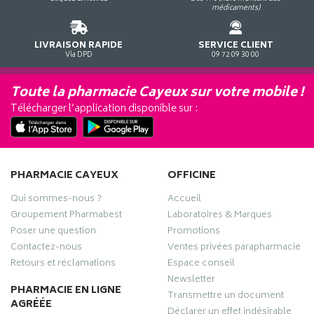
médicaments)
LIVRAISON RAPIDE
SERVICE CLIENT
Via DPD
09 72 09 30 00
Toute la pharmacie Cayeux sur votre mobile !
Télécharger l’application disponible sur :
PHARMACIE CAYEUX
OFFICINE
Qui sommes-nous ?
Accueil
Groupement Pharmabest
Laboratoires & Marques
Poser une question
Promotions
Contactez-nous
Ventes privées parapharmacie
Retours et réclamations
Espace conseil
Newsletter
PHARMACIE EN LIGNE
Transmettre un document
AGRÉÉE
Déclarer un effet indésirable