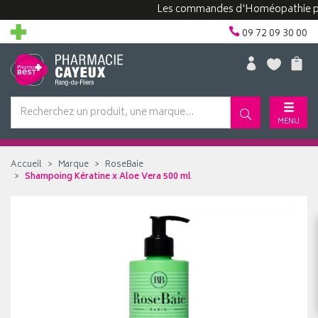
Les commandes d'Homéopathie peuvent
09 72 09 30 00
MENU
Accueil
Marque
RoseBaie
Shampoing Kératine x Aloe Vera 500 ml