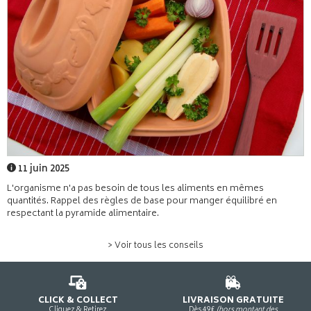
11 juin 2025
L'organisme n'a pas besoin de tous les aliments en mêmes
quantités. Rappel des règles de base pour manger équilibré en
respectant la pyramide alimentaire.
> Voir tous les conseils
CLICK & COLLECT
LIVRAISON GRATUITE
Cliquez & Retirez
Dès 49€
(hors montant des