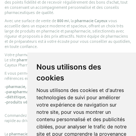
des points fidélité et de recevoir régulièrement des bons d’achat, tout
en conservant un accompagnement personnalisé et des conseils
pharmaceutiques de qualité.
Avec une surface de vente de
800 m²
, la
pharmacie Cayeux
vous
accueille dans un espace moderne et spacieux, offrant un choix très
large de produits en pharmacie et parapharmacie, sélectionnés avec
rigueur et proposés à des prix attractifs. Notre équipe de pharmaciens
et de préparateurs est à votre écoute pour vous conseiller au quotidien,
en toute confiance.
Votre pharmacie en ligne :
pharmacie-cayeux.fr
Le site
pharmacie-cayeux.fr
est le prolongement digital de la pharmacie
Cayeux Pharmabest Berck-sur-Mer – Rang-du-Fliers.
Nous utilisons des
Il vous permet de réaliser vos achats en ligne parmi des milliers de
cookies
références en :
-pharmacie,
Nous utilisons des cookies et d'autres
-parapharmacie,
-diététique,
technologies de suivi pour améliorer
-produits vétérinaires.
votre expérience de navigation sur
notre site, pour vous montrer un
Commandez simplement vos produits en ligne et choisissez le retrait
contenu personnalisé et des publicités
rapide au drive ou la livraison à domicile, en toute simplicité.
ciblées, pour analyser le trafic de notre
site et pour comprendre la provenance
La
pharmacie Cayeux
s’engage à vous offrir une expérience pratique,