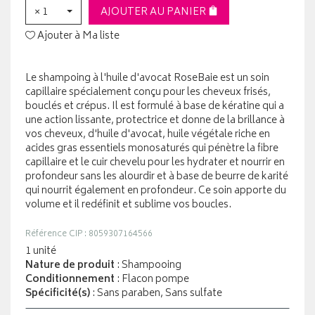
× 1
AJOUTER AU PANIER
Ajouter à Ma liste
Le shampoing à l'huile d'avocat RoseBaie est un soin
capillaire spécialement conçu pour les cheveux frisés,
bouclés et crépus. Il est formulé à base de kératine qui a
une action lissante, protectrice et donne de la brillance à
vos cheveux, d'huile d'avocat, huile végétale riche en
acides gras essentiels monosaturés qui pénètre la fibre
capillaire et le cuir chevelu pour les hydrater et nourrir en
profondeur sans les alourdir et à base de beurre de karité
qui nourrit également en profondeur. Ce soin apporte du
volume et il redéfinit et sublime vos boucles.
Référence CIP : 8059307164566
1 unité
Nature de produit
: Shampooing
Conditionnement
: Flacon pompe
Spécificité(s)
: Sans paraben, Sans sulfate