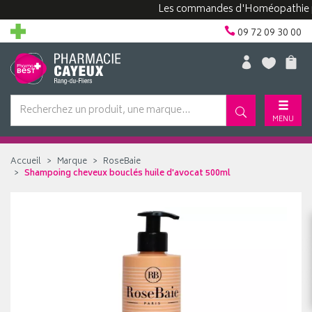
Les commandes d'Homéopathie peuven
09 72 09 30 00
MENU
Accueil
Marque
RoseBaie
Shampoing cheveux bouclés huile d'avocat 500ml