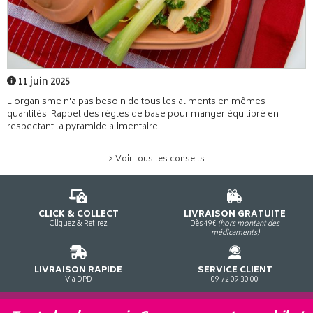
11 juin 2025
L'organisme n'a pas besoin de tous les aliments en mêmes
quantités. Rappel des règles de base pour manger équilibré en
respectant la pyramide alimentaire.
> Voir tous les conseils
CLICK & COLLECT
LIVRAISON GRATUITE
Cliquez & Retirez
Dès 49€
(hors montant des
médicaments)
LIVRAISON RAPIDE
SERVICE CLIENT
Via DPD
09 72 09 30 00