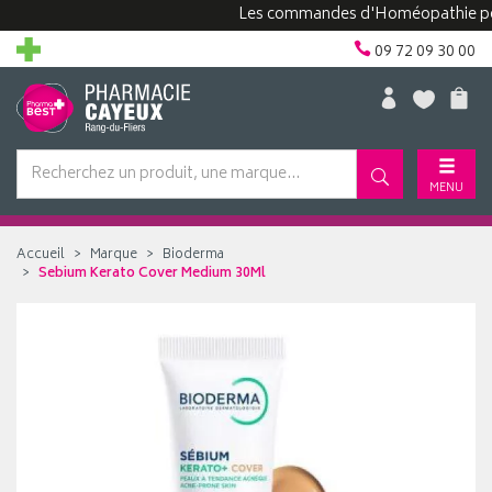
Les commandes d'Homéopathie peuvent
09 72 09 30 00
MENU
Accueil
Marque
Bioderma
Sebium Kerato Cover Medium 30Ml