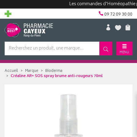
Les commandes d'Homéopathie peuven
09 72 09 30 00
MENU
Accueil
Marque
Bioderma
Créaline AR+ SOS spray brume anti-rougeurs 70ml