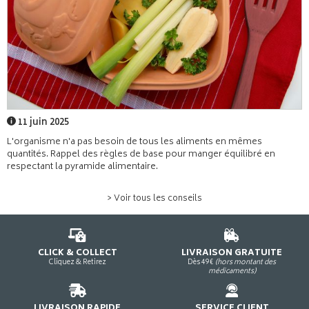
11 juin 2025
L'organisme n'a pas besoin de tous les aliments en mêmes
quantités. Rappel des règles de base pour manger équilibré en
respectant la pyramide alimentaire.
> Voir tous les conseils
CLICK & COLLECT
LIVRAISON GRATUITE
Cliquez & Retirez
Dès 49€
(hors montant des
médicaments)
LIVRAISON RAPIDE
SERVICE CLIENT