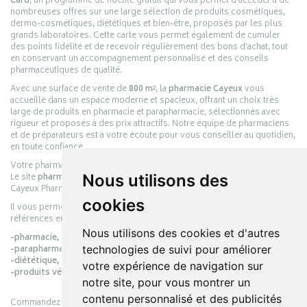
Card
, un programme de fidélité gratuit qui vous permet d’accéder à de
nombreuses offres sur une large sélection de produits cosmétiques,
dermo-cosmétiques, diététiques et bien-être, proposés par les plus
grands laboratoires. Cette carte vous permet également de cumuler
des points fidélité et de recevoir régulièrement des bons d’achat, tout
en conservant un accompagnement personnalisé et des conseils
pharmaceutiques de qualité.
Avec une surface de vente de
800 m²
, la
pharmacie Cayeux
vous
accueille dans un espace moderne et spacieux, offrant un choix très
large de produits en pharmacie et parapharmacie, sélectionnés avec
rigueur et proposés à des prix attractifs. Notre équipe de pharmaciens
et de préparateurs est à votre écoute pour vous conseiller au quotidien,
en toute confiance.
Votre pharmacie en ligne :
pharmacie-cayeux.fr
Le site
pharmacie-cayeux.fr
est le prolongement digital de la pharmacie
Nous utilisons des
Cayeux Pharmabest Berck-sur-Mer – Rang-du-Fliers.
cookies
Il vous permet de réaliser vos achats en ligne parmi des milliers de
références en :
Nous utilisons des cookies et d'autres
-pharmacie,
-parapharmacie,
technologies de suivi pour améliorer
-diététique,
votre expérience de navigation sur
-produits vétérinaires.
notre site, pour vous montrer un
contenu personnalisé et des publicités
Commandez simplement vos produits en ligne et choisissez le retrait