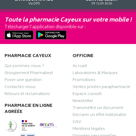
Via DPD
09 72 09 30 00
Toute la pharmacie Cayeux sur votre mobile !
Télécharger l’application disponible sur :
PHARMACIE CAYEUX
OFFICINE
Qui sommes-nous ?
Accueil
Groupement Pharmabest
Laboratoires & Marques
Poser une question
Promotions
Contactez-nous
Ventes privées parapharmacie
Retours et réclamations
Espace conseil
Newsletter
PHARMACIE EN LIGNE
Transmettre un document
AGRÉÉE
Déclarer un effet indésirable
CGV
Mentions légales