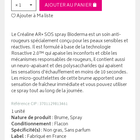
× 1
AJOUTER AU PANIER
Ajouter à Ma liste
Le Créaline AR+ SOS spray Bioderma est un soin anti-
rougeurs spécialement conçu pour les peaux sensibles et
réactives. Il est formulé à base de la technologie
Rosactive 2.0™ qui apaise les inconforts et cible les
mécanismes responsables de rougeurs, il contient aussi
un neuro-apaisant et des polysaccharides qui apaisent
les sensations d'échauffement en moins de 10 secondes.
Les micro-gouttelettes de cette brume apportent une
sensation de fraîcheur immédiate et vous pouvez utiliser
ce spray tout au long de la journée.
Référence CIP : 3701129813461
1 unité
Nature de produit
: Brume, Spray
Conditionnement
: Flacon
Spécificité(s)
: Non gras, Sans parfum
Label
: Fabriqué en France