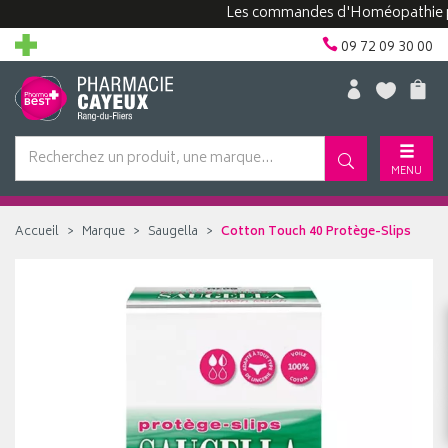
Les commandes d'Homéopathie peuven
09 72 09 30 00
MENU
Accueil
Marque
Saugella
Cotton Touch 40 Protège-Slips