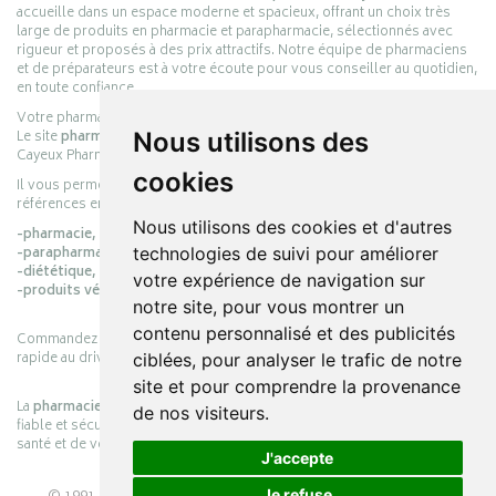
accueille dans un espace moderne et spacieux, offrant un choix très
large de produits en pharmacie et parapharmacie, sélectionnés avec
rigueur et proposés à des prix attractifs. Notre équipe de pharmaciens
et de préparateurs est à votre écoute pour vous conseiller au quotidien,
en toute confiance.
Votre pharmacie en ligne :
pharmacie-cayeux.fr
Le site
pharmacie-cayeux.fr
est le prolongement digital de la pharmacie
Nous utilisons des
Cayeux Pharmabest Berck-sur-Mer – Rang-du-Fliers.
cookies
Il vous permet de réaliser vos achats en ligne parmi des milliers de
références en :
Nous utilisons des cookies et d'autres
-pharmacie,
-parapharmacie,
technologies de suivi pour améliorer
-diététique,
votre expérience de navigation sur
-produits vétérinaires.
notre site, pour vous montrer un
contenu personnalisé et des publicités
Commandez simplement vos produits en ligne et choisissez le retrait
rapide au drive ou la livraison à domicile, en toute simplicité.
ciblées, pour analyser le trafic de notre
site et pour comprendre la provenance
La
pharmacie Cayeux
s’engage à vous offrir une expérience pratique,
de nos visiteurs.
fiable et sécurisée, en officine comme en ligne, au service de votre
santé et de votre bien-être.
J'accepte
Je refuse