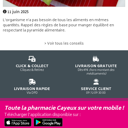
11 juin 2025
L'organisme n'a pas besoin de tous les aliments en mêmes
quantités. Rappel des règles de base pour manger équilibré en
respectant la pyramide alimentaire.
> Voir tous les conseils
CLICK & COLLECT
LIVRAISON GRATUITE
Cliquez & Retirez
Dès 49€
(hors montant des
médicaments)
LIVRAISON RAPIDE
SERVICE CLIENT
Via DPD
09 72 09 30 00
Toute la pharmacie Cayeux sur votre mobile !
Télécharger l’application disponible sur :