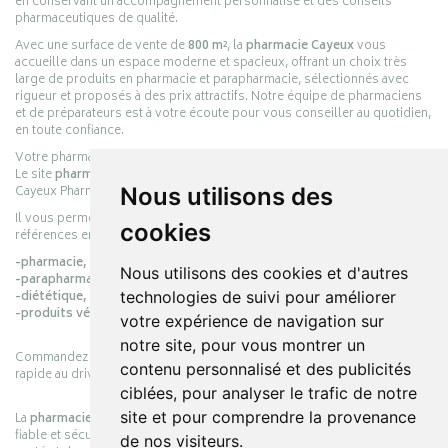
en conservant un accompagnement personnalisé et des conseils
pharmaceutiques de qualité.
Avec une surface de vente de
800 m²
, la
pharmacie Cayeux
vous
accueille dans un espace moderne et spacieux, offrant un choix très
large de produits en pharmacie et parapharmacie, sélectionnés avec
rigueur et proposés à des prix attractifs. Notre équipe de pharmaciens
et de préparateurs est à votre écoute pour vous conseiller au quotidien,
en toute confiance.
Votre pharmacie en ligne :
pharmacie-cayeux.fr
Le site
pharmacie-cayeux.fr
est le prolongement digital de la pharmacie
Cayeux Pharmabest Berck-sur-Mer – Rang-du-Fliers.
Nous utilisons des
Il vous permet de réaliser vos achats en ligne parmi des milliers de
cookies
références en :
-pharmacie,
Nous utilisons des cookies et d'autres
-parapharmacie,
-diététique,
technologies de suivi pour améliorer
-produits vétérinaires.
votre expérience de navigation sur
notre site, pour vous montrer un
Commandez simplement vos produits en ligne et choisissez le retrait
contenu personnalisé et des publicités
rapide au drive ou la livraison à domicile, en toute simplicité.
ciblées, pour analyser le trafic de notre
site et pour comprendre la provenance
La
pharmacie Cayeux
s’engage à vous offrir une expérience pratique,
fiable et sécurisée, en officine comme en ligne, au service de votre
de nos visiteurs.