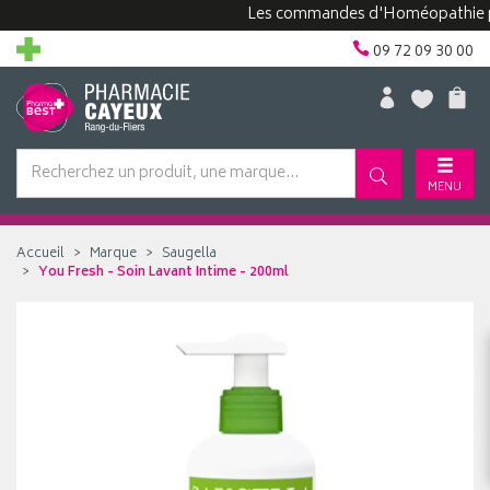
Les commandes d'Homéopathie peuven
09 72 09 30 00
MENU
Accueil
Marque
Saugella
You Fresh - Soin Lavant Intime - 200ml