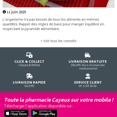
11 juin 2025
L'organisme n'a pas besoin de tous les aliments en mêmes
quantités. Rappel des règles de base pour manger équilibré en
respectant la pyramide alimentaire.
> Voir tous les conseils
CLICK & COLLECT
LIVRAISON GRATUITE
Cliquez & Retirez
Dès 49€
(hors montant des
médicaments)
LIVRAISON RAPIDE
SERVICE CLIENT
Via DPD
09 72 09 30 00
Toute la pharmacie Cayeux sur votre mobile !
Télécharger l’application disponible sur :