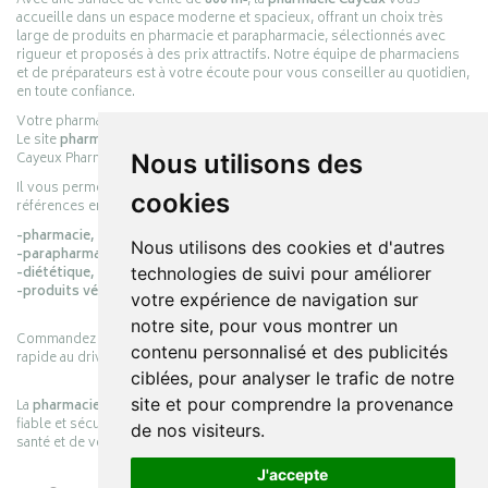
Avec une surface de vente de
800 m²
, la
pharmacie Cayeux
vous
accueille dans un espace moderne et spacieux, offrant un choix très
large de produits en pharmacie et parapharmacie, sélectionnés avec
rigueur et proposés à des prix attractifs. Notre équipe de pharmaciens
et de préparateurs est à votre écoute pour vous conseiller au quotidien,
en toute confiance.
Votre pharmacie en ligne :
pharmacie-cayeux.fr
Le site
pharmacie-cayeux.fr
est le prolongement digital de la pharmacie
Cayeux Pharmabest Berck-sur-Mer – Rang-du-Fliers.
Nous utilisons des
Il vous permet de réaliser vos achats en ligne parmi des milliers de
cookies
références en :
-pharmacie,
Nous utilisons des cookies et d'autres
-parapharmacie,
-diététique,
technologies de suivi pour améliorer
-produits vétérinaires.
votre expérience de navigation sur
notre site, pour vous montrer un
Commandez simplement vos produits en ligne et choisissez le retrait
contenu personnalisé et des publicités
rapide au drive ou la livraison à domicile, en toute simplicité.
ciblées, pour analyser le trafic de notre
site et pour comprendre la provenance
La
pharmacie Cayeux
s’engage à vous offrir une expérience pratique,
fiable et sécurisée, en officine comme en ligne, au service de votre
de nos visiteurs.
santé et de votre bien-être.
J'accepte