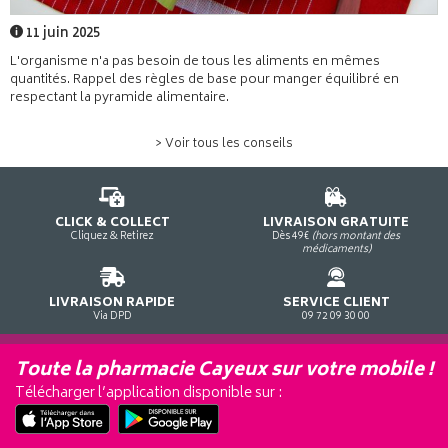
11 juin 2025
L'organisme n'a pas besoin de tous les aliments en mêmes
quantités. Rappel des règles de base pour manger équilibré en
respectant la pyramide alimentaire.
> Voir tous les conseils
CLICK & COLLECT
LIVRAISON GRATUITE
Cliquez & Retirez
Dès 49€
(hors montant des
médicaments)
LIVRAISON RAPIDE
SERVICE CLIENT
Via DPD
09 72 09 30 00
Toute la pharmacie Cayeux sur votre mobile !
Télécharger l’application disponible sur :