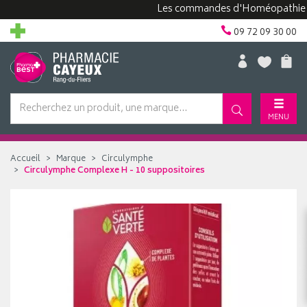
Les commandes d'Homéopathie peuven
09 72 09 30 00
MENU
Accueil
Marque
Circulymphe
Circulymphe Complexe H - 10 suppositoires