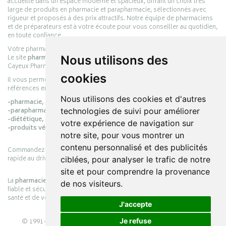
accueille dans un espace moderne et spacieux, offrant un choix très
large de produits en pharmacie et parapharmacie, sélectionnés avec
rigueur et proposés à des prix attractifs. Notre équipe de pharmaciens
et de préparateurs est à votre écoute pour vous conseiller au quotidien,
en toute confiance.
Votre pharmacie en ligne :
pharmacie-cayeux.fr
Le site
pharmacie-cayeux.fr
est le prolongement digital de la pharmacie
Nous utilisons des
Cayeux Pharmabest Berck-sur-Mer – Rang-du-Fliers.
cookies
Il vous permet de réaliser vos achats en ligne parmi des milliers de
références en :
Nous utilisons des cookies et d'autres
-pharmacie,
-parapharmacie,
technologies de suivi pour améliorer
-diététique,
votre expérience de navigation sur
-produits vétérinaires.
notre site, pour vous montrer un
contenu personnalisé et des publicités
Commandez simplement vos produits en ligne et choisissez le retrait
rapide au drive ou la livraison à domicile, en toute simplicité.
ciblées, pour analyser le trafic de notre
site et pour comprendre la provenance
La
pharmacie Cayeux
s’engage à vous offrir une expérience pratique,
de nos visiteurs.
fiable et sécurisée, en officine comme en ligne, au service de votre
santé et de votre bien-être.
J'accepte
© 1991-2026
PHARMACIE CAYEUX
– Tous droits réservés –
Je refuse