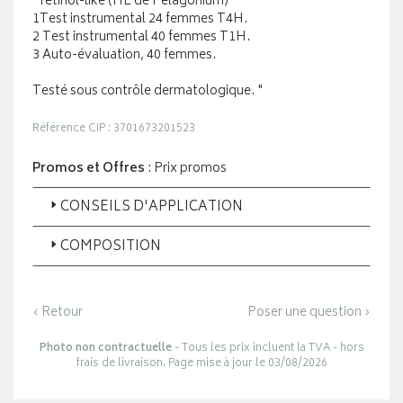
*rétinol-like (HE de Pélagonium)
1Test instrumental 24 femmes T4H.
2 Test instrumental 40 femmes T1H.
3 Auto-évaluation, 40 femmes.
Testé sous contrôle dermatologique. "
Référence CIP : 3701673201523
Promos et Offres
: Prix promos
CONSEILS D'APPLICATION
COMPOSITION
‹ Retour
Poser une question ›
Photo non contractuelle
- Tous les prix incluent la TVA - hors
frais de livraison. Page mise à jour le 03/08/2026