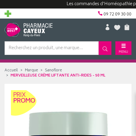
Les commandes d'Homéopathie peuvent 
09 72 09 30 00
MENU
Accueil
Marque
Sanoflore
MERVEILLEUSE CRÈME LIFTANTE ANTI-RIDES - 50 ML
PRIX
PROMO