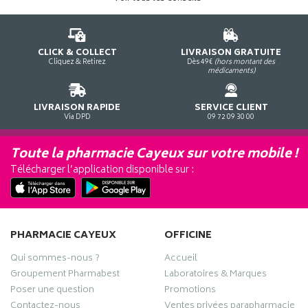
CLICK & COLLECT
LIVRAISON GRATUITE
Cliquez & Retirez
Dès 49€
(hors montant des
médicaments)
LIVRAISON RAPIDE
SERVICE CLIENT
Via DPD
09 72 09 30 00
Toute la pharmacie Cayeux sur votre mobile !
Télécharger l’application disponible sur :
PHARMACIE CAYEUX
OFFICINE
Qui sommes-nous ?
Accueil
Groupement Pharmabest
Laboratoires & Marques
Poser une question
Promotions
Contactez-nous
Ventes privées parapharmacie