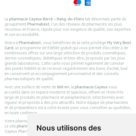
La
pharmacie Cayeux Berck – Rang-du-Fliers
fait désormais partie du
groupement
Pharmabest
, l’un des réseaux de pharmacies les plus
reconnus en France, réputé pour son exigence de qualité, son expertise
et son accessibilité.
Grâce à
Pharmabest
, vous bénéficiez de la carte privilège
My Very Best
Card
, un programme de fidélité gratuit qui vous permet d’accéder à de
nombreuses offres sur une large sélection de produits cosmétiques,
dermo-cosmétiques, diététiques et bien-être, proposés par les plus
grands laboratoires. Cette carte vous permet également de cumuler
des points fidélité et de recevoir régulièrement des bons d’achat, tout
en conservant un accompagnement personnalisé et des conseils
pharmaceutiques de qualité.
Avec une surface de vente de
800 m²
, la
pharmacie Cayeux
vous
accueille dans un espace moderne et spacieux, offrant un choix très
large de produits en pharmacie et parapharmacie, sélectionnés avec
rigueur et proposés à des prix attractifs. Notre équipe de pharmaciens
et de préparateurs est à votre écoute pour vous conseiller au quotidien,
en toute confiance.
Votre pharmacie en ligne :
pharmacie-cayeux.fr
Le site
pharmacie-cayeux.fr
est le prolongement digital de la pharmacie
Nous utilisons des
Cayeux Pharmabest Berck-sur-Mer – Rang-du-Fliers.