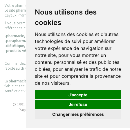
Votre pharmacie en ligne :
pharmacie-cayeux.fr
Le site
pharmacie-cayeux.fr
est le prolongement digital de la pharmacie
Nous utilisons des
Cayeux Pharmabest Berck-sur-Mer – Rang-du-Fliers.
cookies
Il vous permet de réaliser vos achats en ligne parmi des milliers de
références en :
Nous utilisons des cookies et d'autres
-pharmacie,
-parapharmacie,
technologies de suivi pour améliorer
-diététique,
votre expérience de navigation sur
-produits vétérinaires.
notre site, pour vous montrer un
contenu personnalisé et des publicités
Commandez simplement vos produits en ligne et choisissez le retrait
rapide au drive ou la livraison à domicile, en toute simplicité.
ciblées, pour analyser le trafic de notre
site et pour comprendre la provenance
La
pharmacie Cayeux
s’engage à vous offrir une expérience pratique,
de nos visiteurs.
fiable et sécurisée, en officine comme en ligne, au service de votre
santé et de votre bien-être.
J'accepte
© 1991-2026
PHARMACIE CAYEUX
– Tous droits réservés –
Je refuse
Page mise à jour le 03/08/2026 –
Pharmacie en ligne
Changer mes préférences
Apotekisto