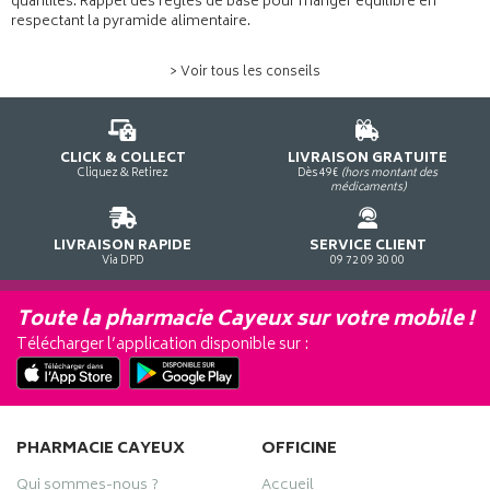
quantités. Rappel des règles de base pour manger équilibré en
respectant la pyramide alimentaire.
> Voir tous les conseils
CLICK & COLLECT
LIVRAISON GRATUITE
Cliquez & Retirez
Dès 49€
(hors montant des
médicaments)
LIVRAISON RAPIDE
SERVICE CLIENT
Via DPD
09 72 09 30 00
Toute la pharmacie Cayeux sur votre mobile !
Télécharger l’application disponible sur :
PHARMACIE CAYEUX
OFFICINE
Qui sommes-nous ?
Accueil