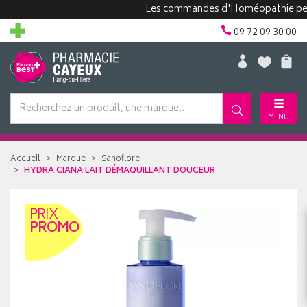
Les commandes d'Homéopathie peuvent p
09 72 09 30 00
MENU
Accueil
Marque
Sanoflore
HYDRA CIANA LAIT DÉMAQUILLANT DOUCEUR
PRIX
PROMO