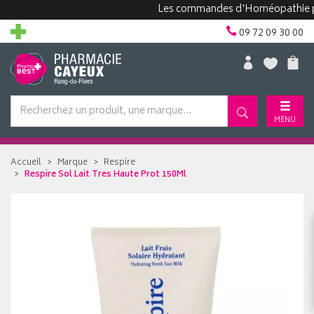
Les commandes d'Homéopathie peuvent
09 72 09 30 00
MENU
Accueil
Marque
Respire
Respire Sol Lait Tres Haute Prot 150Ml