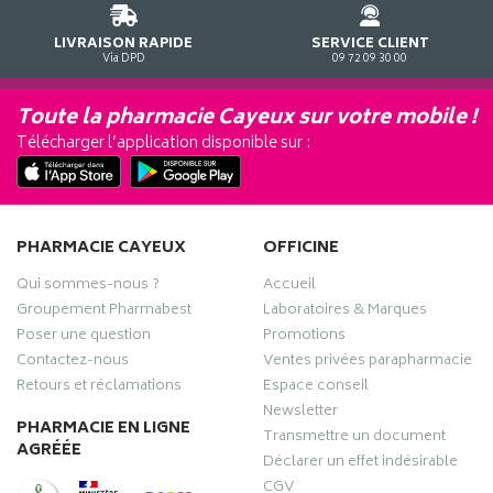
LIVRAISON RAPIDE
SERVICE CLIENT
Via DPD
09 72 09 30 00
Toute la pharmacie Cayeux sur votre mobile !
Télécharger l’application disponible sur :
PHARMACIE CAYEUX
OFFICINE
Qui sommes-nous ?
Accueil
Groupement Pharmabest
Laboratoires & Marques
Poser une question
Promotions
Contactez-nous
Ventes privées parapharmacie
Retours et réclamations
Espace conseil
Newsletter
PHARMACIE EN LIGNE
Transmettre un document
AGRÉÉE
Déclarer un effet indésirable
CGV