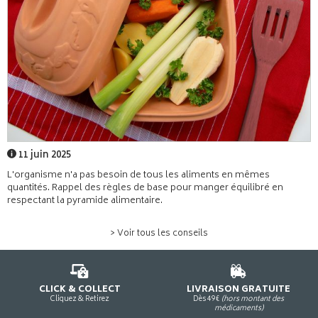
11 juin 2025
L'organisme n'a pas besoin de tous les aliments en mêmes
quantités. Rappel des règles de base pour manger équilibré en
respectant la pyramide alimentaire.
> Voir tous les conseils
CLICK & COLLECT
LIVRAISON GRATUITE
Cliquez & Retirez
Dès 49€
(hors montant des
médicaments)