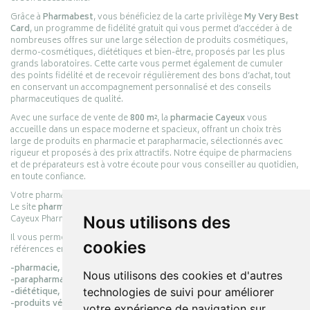
Grâce à
Pharmabest
, vous bénéficiez de la carte privilège
My Very Best
Card
, un programme de fidélité gratuit qui vous permet d’accéder à de
nombreuses offres sur une large sélection de produits cosmétiques,
dermo-cosmétiques, diététiques et bien-être, proposés par les plus
grands laboratoires. Cette carte vous permet également de cumuler
des points fidélité et de recevoir régulièrement des bons d’achat, tout
en conservant un accompagnement personnalisé et des conseils
pharmaceutiques de qualité.
Avec une surface de vente de
800 m²
, la
pharmacie Cayeux
vous
accueille dans un espace moderne et spacieux, offrant un choix très
large de produits en pharmacie et parapharmacie, sélectionnés avec
rigueur et proposés à des prix attractifs. Notre équipe de pharmaciens
et de préparateurs est à votre écoute pour vous conseiller au quotidien,
en toute confiance.
Votre pharmacie en ligne :
pharmacie-cayeux.fr
Le site
pharmacie-cayeux.fr
est le prolongement digital de la pharmacie
Cayeux Pharmabest Berck-sur-Mer – Rang-du-Fliers.
Nous utilisons des
Il vous permet de réaliser vos achats en ligne parmi des milliers de
cookies
références en :
-pharmacie,
Nous utilisons des cookies et d'autres
-parapharmacie,
-diététique,
technologies de suivi pour améliorer
-produits vétérinaires.
votre expérience de navigation sur