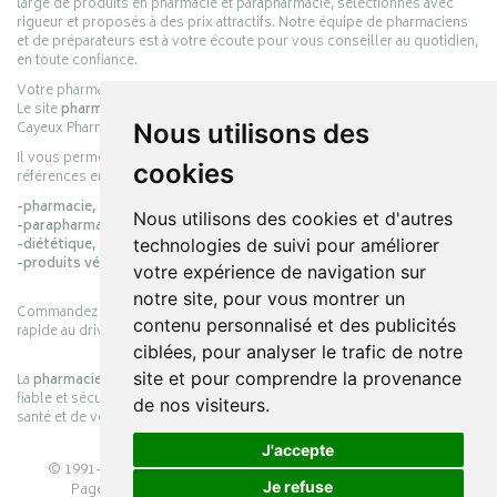
large de produits en pharmacie et parapharmacie, sélectionnés avec
rigueur et proposés à des prix attractifs. Notre équipe de pharmaciens
et de préparateurs est à votre écoute pour vous conseiller au quotidien,
en toute confiance.
Votre pharmacie en ligne :
pharmacie-cayeux.fr
Le site
pharmacie-cayeux.fr
est le prolongement digital de la pharmacie
Cayeux Pharmabest Berck-sur-Mer – Rang-du-Fliers.
Nous utilisons des
Il vous permet de réaliser vos achats en ligne parmi des milliers de
cookies
références en :
-pharmacie,
Nous utilisons des cookies et d'autres
-parapharmacie,
-diététique,
technologies de suivi pour améliorer
-produits vétérinaires.
votre expérience de navigation sur
notre site, pour vous montrer un
Commandez simplement vos produits en ligne et choisissez le retrait
contenu personnalisé et des publicités
rapide au drive ou la livraison à domicile, en toute simplicité.
ciblées, pour analyser le trafic de notre
site et pour comprendre la provenance
La
pharmacie Cayeux
s’engage à vous offrir une expérience pratique,
fiable et sécurisée, en officine comme en ligne, au service de votre
de nos visiteurs.
santé et de votre bien-être.
J'accepte
© 1991-2026
PHARMACIE CAYEUX
– Tous droits réservés –
Je refuse
Page mise à jour le 03/08/2026 –
Pharmacie en ligne