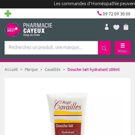
Les commandes d'Homéopathie peuvent prend
09 72 09 30 00
MENU
Accueil
Marque
Cavaillès
Douche-lait hydratant 200ml