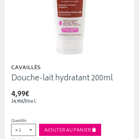
CAVAILLÈS
Douche-lait hydratant 200ml
4,99€
24
,
95
€
/
litre
l.
Quantité
× 1
AJOUTER AU PANIER