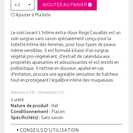
× 1
AJOUTER AU PANIER
Ajouter à Ma liste
Le soin lavant L'intime extra-doux Rogé Cavaillès est un
soin surgras sans savon spécialement conçu pour la
toilette intime des femmes, pour tous types de peaux
même sensibles. Il est formulé à base d'un surgras
végétal pro-régénérant, d'extrait de calendula aux
propriétés apaisantes et adoucissantes et est enrichi en
prébiotique. Il nettoie en douceur, apaise en cas
d'irritation, procure une agréable sensation de fraîcheur
tout en protégeant l'équilibre intime des muqueuses.
Référence CIP : 3596490007157
1 unité
Nature de produit
: Gel
Conditionnement
: Flacon
Spécificité(s)
: Sans savon
CONSEILS D'UTILISATION