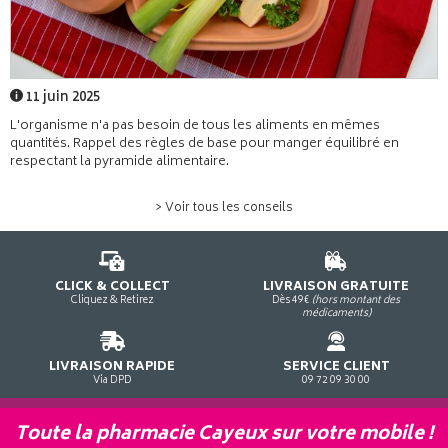
11 juin 2025
L'organisme n'a pas besoin de tous les aliments en mêmes
quantités. Rappel des règles de base pour manger équilibré en
respectant la pyramide alimentaire.
> Voir tous les conseils
CLICK & COLLECT
LIVRAISON GRATUITE
Cliquez & Retirez
Dès 49€
(hors montant des
médicaments)
LIVRAISON RAPIDE
SERVICE CLIENT
Via DPD
09 72 09 30 00
Toute la pharmacie Cayeux sur votre mobile !