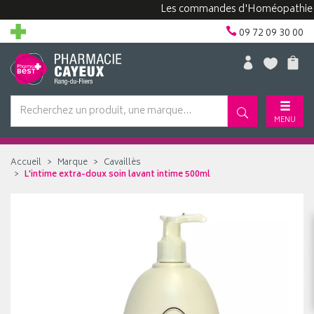
Les commandes d'Homéopathie peuven
09 72 09 30 00
MENU
Accueil
Marque
Cavaillès
L'intime extra-doux soin lavant intime 500ml