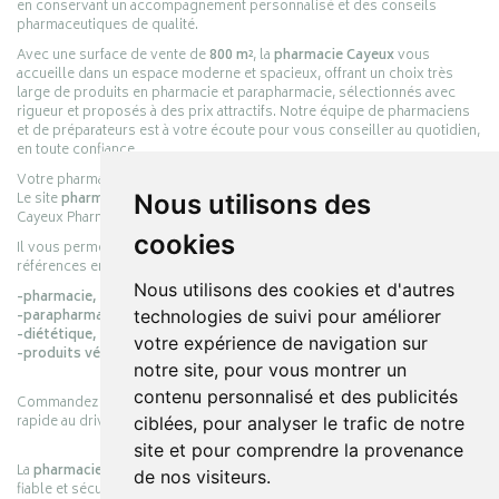
en conservant un accompagnement personnalisé et des conseils
pharmaceutiques de qualité.
Avec une surface de vente de
800 m²
, la
pharmacie Cayeux
vous
accueille dans un espace moderne et spacieux, offrant un choix très
large de produits en pharmacie et parapharmacie, sélectionnés avec
rigueur et proposés à des prix attractifs. Notre équipe de pharmaciens
et de préparateurs est à votre écoute pour vous conseiller au quotidien,
en toute confiance.
Votre pharmacie en ligne :
pharmacie-cayeux.fr
Le site
pharmacie-cayeux.fr
est le prolongement digital de la pharmacie
Nous utilisons des
Cayeux Pharmabest Berck-sur-Mer – Rang-du-Fliers.
cookies
Il vous permet de réaliser vos achats en ligne parmi des milliers de
références en :
Nous utilisons des cookies et d'autres
-pharmacie,
-parapharmacie,
technologies de suivi pour améliorer
-diététique,
votre expérience de navigation sur
-produits vétérinaires.
notre site, pour vous montrer un
contenu personnalisé et des publicités
Commandez simplement vos produits en ligne et choisissez le retrait
rapide au drive ou la livraison à domicile, en toute simplicité.
ciblées, pour analyser le trafic de notre
site et pour comprendre la provenance
La
pharmacie Cayeux
s’engage à vous offrir une expérience pratique,
de nos visiteurs.
fiable et sécurisée, en officine comme en ligne, au service de votre