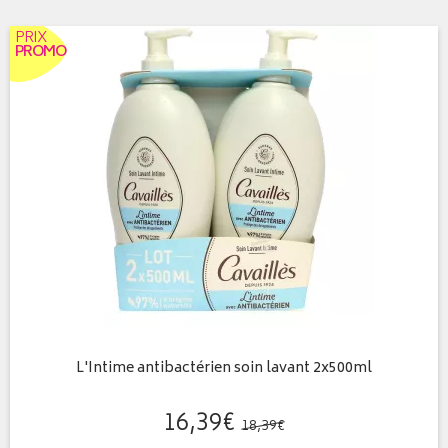
PRIX
PROMO
L'Intime antibactérien soin lavant 2x500ml
16
,
39
€
18
,
39
€