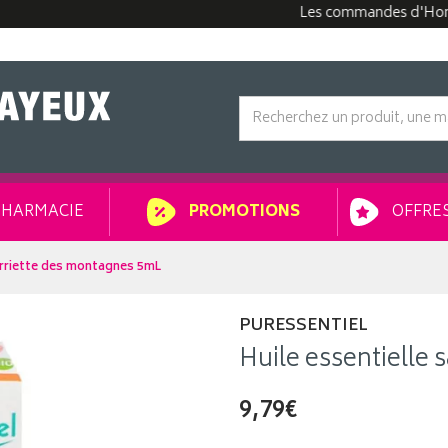
Les commandes d'Homéopath
HARMACIE
OFFRES
PROMOTIONS
sarriette des montagnes 5mL
PURESSENTIEL
Huile essentielle
9,79€