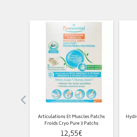
 Sinus
Articulations Et Muscles Patchs
Hydro
Froids Cryo Pure 3 Patchs
12
,
55
€