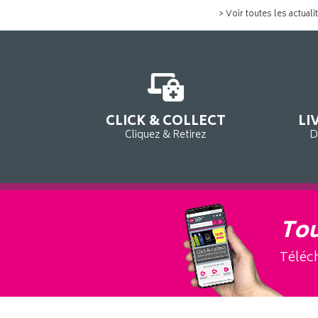
> Voir toutes les actuali
CLICK & COLLECT
LI
Cliquez & Retirez
D
Tou
Téléch