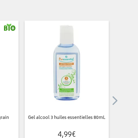
PRIX
PROM
grain
Gel alcool 3 huiles essentielles 80mL
Peig
4
,
99
€