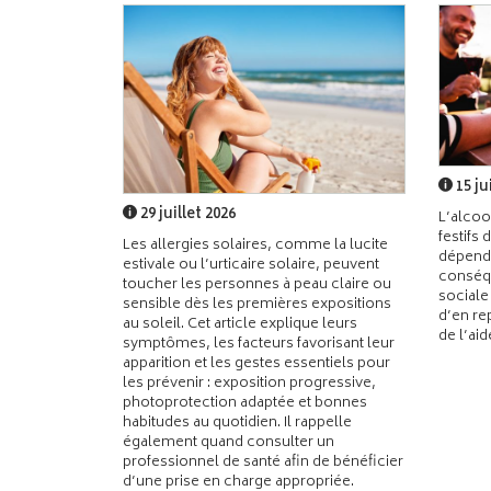
15 ju
29 juillet 2026
L’alcoo
festifs 
Les allergies solaires, comme la lucite
dépend
estivale ou l’urticaire solaire, peuvent
conséqu
toucher les personnes à peau claire ou
sociale
sensible dès les premières expositions
d’en re
au soleil. Cet article explique leurs
de l’ai
symptômes, les facteurs favorisant leur
apparition et les gestes essentiels pour
les prévenir : exposition progressive,
photoprotection adaptée et bonnes
habitudes au quotidien. Il rappelle
également quand consulter un
professionnel de santé afin de bénéficier
d’une prise en charge appropriée.