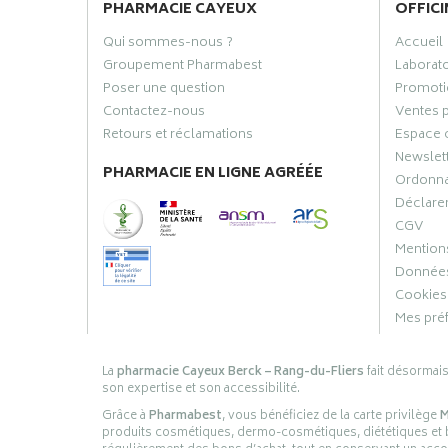
PHARMACIE CAYEUX
OFFICI
Qui sommes-nous ?
Accueil
Groupement Pharmabest
Laborat
Poser une question
Promoti
Contactez-nous
Ventes 
Retours et réclamations
Espace 
Newslet
PHARMACIE EN LIGNE AGRÉÉE
Ordonn
Déclarer
CGV
Mentions
Données
Cookies
Mes pré
La
pharmacie Cayeux Berck – Rang-du-Fliers
fait désormai
son expertise et son accessibilité.
Grâce à
Pharmabest
, vous bénéficiez de la carte privilège
M
produits cosmétiques, dermo-cosmétiques, diététiques et bi