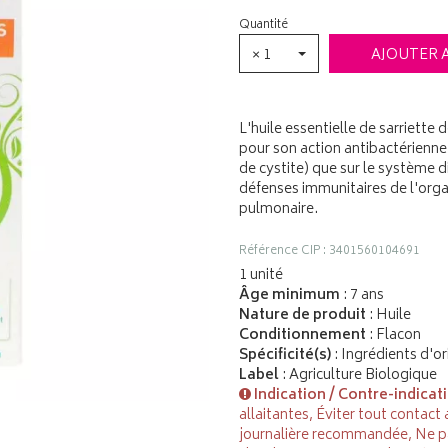
Quantité
× 1
AJOUTER 
L'huile essentielle de sarriet
pour son action antibactérienne. 
de cystite) que sur le système di
défenses immunitaires de l'organ
pulmonaire.
Référence CIP : 3401560104691
1 unité
Âge minimum
: 7 ans
Nature de produit
: Huile
Conditionnement
: Flacon
Spécificité(s)
: Ingrédients d'or
Label
: Agriculture Biologique
Indication / Contre-indicat
allaitantes, Éviter tout contact
journalière recommandée, Ne pas 