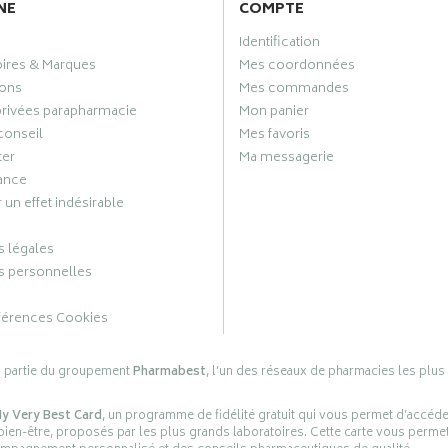
NE
COMPTE
Identification
oires & Marques
Mes coordonnées
ons
Mes commandes
privées parapharmacie
Mon panier
conseil
Mes favoris
ter
Ma messagerie
ance
 un effet indésirable
 légales
 personnelles
férences Cookies
s partie du groupement
Pharmabest
, l’un des réseaux de pharmacies les plus
y Very Best Card
, un programme de fidélité gratuit qui vous permet d’accéd
en-être, proposés par les plus grands laboratoires. Cette carte vous permet