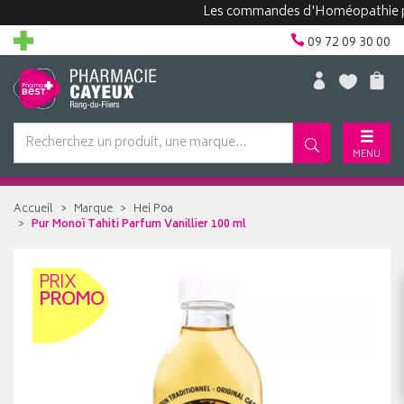
Les commandes d'Homéopathie peuvent
09 72 09 30 00
MENU
Accueil
Marque
Hei Poa
Pur Monoï Tahiti Parfum Vanillier 100 ml
PRIX
PROMO