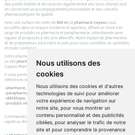
des points fidélité et de recevoir régulièrement des bons d’achat, tout
en conservant un accompagnement personnalisé et des conseils
pharmaceutiques de qualité.
Avec une surface de vente de
800 m²
, la
pharmacie Cayeux
vous
accueille dans un espace moderne et spacieux, offrant un choix très
large de produits en pharmacie et parapharmacie, sélectionnés avec
rigueur et proposés à des prix attractifs. Notre équipe de pharmaciens
et de préparateurs est à votre écoute pour vous conseiller au quotidien,
en toute confiance.
Votre pharmacie en ligne :
pharmacie-cayeux.fr
Le site
pharmacie-cayeux.fr
est le prolongement digital de la pharmacie
Nous utilisons des
Cayeux Pharmabest Berck-sur-Mer – Rang-du-Fliers.
cookies
Il vous permet de réaliser vos achats en ligne parmi des milliers de
références en :
Nous utilisons des cookies et d'autres
-pharmacie,
-parapharmacie,
technologies de suivi pour améliorer
-diététique,
votre expérience de navigation sur
-produits vétérinaires.
notre site, pour vous montrer un
contenu personnalisé et des publicités
Commandez simplement vos produits en ligne et choisissez le retrait
rapide au drive ou la livraison à domicile, en toute simplicité.
ciblées, pour analyser le trafic de notre
site et pour comprendre la provenance