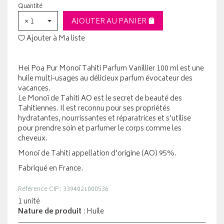
Quantité
× 1
AJOUTER AU PANIER
Ajouter à Ma liste
Hei Poa Pur Monoï Tahiti Parfum Vanillier 100 ml est une
huile multi-usages au délicieux parfum évocateur des
vacances.
Le Monoï de Tahiti AO est le secret de beauté des
Tahitiennes. Il est reconnu pour ses propriétés
hydratantes, nourrissantes et réparatrices et s'utilise
pour prendre soin et parfumer le corps comme les
cheveux.
Monoï de Tahiti appellation d'origine (AO) 95%.
Fabriqué en France.
Référence CIP : 3394021000536
1 unité
Nature de produit
: Huile