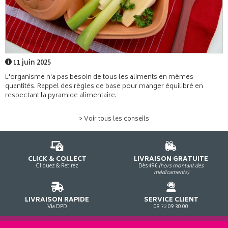
11 juin 2025
L'organisme n'a pas besoin de tous les aliments en mêmes
quantités. Rappel des règles de base pour manger équilibré en
respectant la pyramide alimentaire.
> Voir tous les conseils
CLICK & COLLECT
LIVRAISON GRATUITE
Cliquez & Retirez
Dès 49€
(hors montant des
médicaments)
LIVRAISON RAPIDE
SERVICE CLIENT
Via DPD
09 72 09 30 00