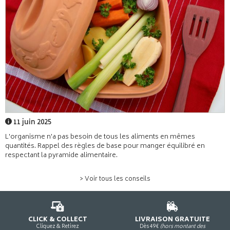
11 juin 2025
L'organisme n'a pas besoin de tous les aliments en mêmes
quantités. Rappel des règles de base pour manger équilibré en
respectant la pyramide alimentaire.
> Voir tous les conseils
CLICK & COLLECT
LIVRAISON GRATUITE
Cliquez & Retirez
Dès 49€
(hors montant des