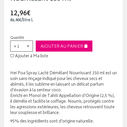
12,96€
86
,
40
€
/
litre
l.
Quantité
× 1
AJOUTER AU PANIER
Ajouter à Ma liste
Hei Poa Spray Lacté Démêlant Nourrissant 150 ml est un
soin sans rinçage indiqué pour les cheveux secs et
abîmés, il les sublime en laissant un délicat parfum
d'évasion à la senteur coco.
Enrichi en Monoï de Tahiti Appellation d'Origine (2,5 %),
il démêle et facilite le coiffage. Nourris, protégés contre
les agressions extérieures, les cheveux retrouvent toute
leur souplesse et brillance.
95% des ingrédients sont d'origine naturelle.