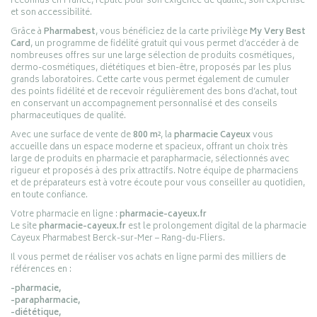
reconnus en France, réputé pour son exigence de qualité, son expertise
et son accessibilité.
Grâce à
Pharmabest
, vous bénéficiez de la carte privilège
My Very Best
Card
, un programme de fidélité gratuit qui vous permet d’accéder à de
nombreuses offres sur une large sélection de produits cosmétiques,
dermo-cosmétiques, diététiques et bien-être, proposés par les plus
grands laboratoires. Cette carte vous permet également de cumuler
des points fidélité et de recevoir régulièrement des bons d’achat, tout
en conservant un accompagnement personnalisé et des conseils
pharmaceutiques de qualité.
Avec une surface de vente de
800 m²
, la
pharmacie Cayeux
vous
accueille dans un espace moderne et spacieux, offrant un choix très
large de produits en pharmacie et parapharmacie, sélectionnés avec
rigueur et proposés à des prix attractifs. Notre équipe de pharmaciens
et de préparateurs est à votre écoute pour vous conseiller au quotidien,
en toute confiance.
Votre pharmacie en ligne :
pharmacie-cayeux.fr
Le site
pharmacie-cayeux.fr
est le prolongement digital de la pharmacie
Cayeux Pharmabest Berck-sur-Mer – Rang-du-Fliers.
Il vous permet de réaliser vos achats en ligne parmi des milliers de
références en :
-pharmacie,
-parapharmacie,
-diététique,