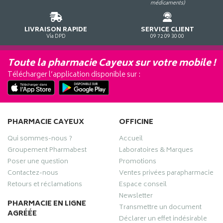
médicaments)
LIVRAISON RAPIDE
SERVICE CLIENT
Via DPD
09 72 09 30 00
Toute la pharmacie Cayeux sur votre mobile !
Télécharger l’application disponible sur :
PHARMACIE CAYEUX
OFFICINE
Qui sommes-nous ?
Accueil
Groupement Pharmabest
Laboratoires & Marques
Poser une question
Promotions
Contactez-nous
Ventes privées parapharmacie
Retours et réclamations
Espace conseil
Newsletter
PHARMACIE EN LIGNE
Transmettre un document
AGRÉÉE
Déclarer un effet indésirable