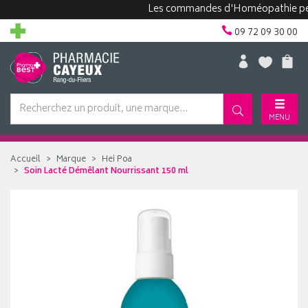
Les commandes d'Homéopathie peuvent 
09 72 09 30 00
MENU
Accueil
Marque
Hei Poa
Soin Lacté Démêlant Nourrissant 150 ml