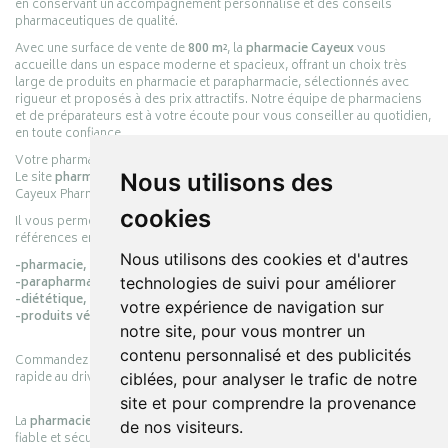
en conservant un accompagnement personnalisé et des conseils
pharmaceutiques de qualité.
Avec une surface de vente de
800 m²
, la
pharmacie Cayeux
vous
accueille dans un espace moderne et spacieux, offrant un choix très
large de produits en pharmacie et parapharmacie, sélectionnés avec
rigueur et proposés à des prix attractifs. Notre équipe de pharmaciens
et de préparateurs est à votre écoute pour vous conseiller au quotidien,
en toute confiance.
Votre pharmacie en ligne :
pharmacie-cayeux.fr
Le site
pharmacie-cayeux.fr
est le prolongement digital de la pharmacie
Nous utilisons des
Cayeux Pharmabest Berck-sur-Mer – Rang-du-Fliers.
cookies
Il vous permet de réaliser vos achats en ligne parmi des milliers de
références en :
Nous utilisons des cookies et d'autres
-pharmacie,
-parapharmacie,
technologies de suivi pour améliorer
-diététique,
votre expérience de navigation sur
-produits vétérinaires.
notre site, pour vous montrer un
contenu personnalisé et des publicités
Commandez simplement vos produits en ligne et choisissez le retrait
rapide au drive ou la livraison à domicile, en toute simplicité.
ciblées, pour analyser le trafic de notre
site et pour comprendre la provenance
La
pharmacie Cayeux
s’engage à vous offrir une expérience pratique,
de nos visiteurs.
fiable et sécurisée, en officine comme en ligne, au service de votre