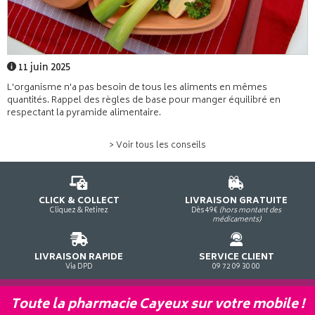
11 juin 2025
L'organisme n'a pas besoin de tous les aliments en mêmes
quantités. Rappel des règles de base pour manger équilibré en
respectant la pyramide alimentaire.
> Voir tous les conseils
CLICK & COLLECT
LIVRAISON GRATUITE
Cliquez & Retirez
Dès 49€
(hors montant des
médicaments)
LIVRAISON RAPIDE
SERVICE CLIENT
Via DPD
09 72 09 30 00
Toute la pharmacie Cayeux sur votre mobile !