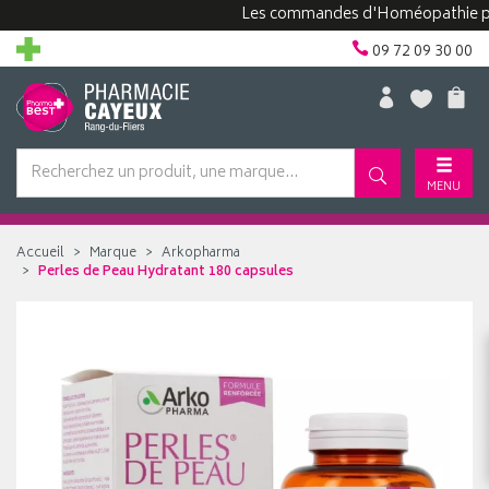
Les commandes d'Homéopathie peuvent
09 72 09 30 00
MENU
Accueil
Marque
Arkopharma
Perles de Peau Hydratant 180 capsules