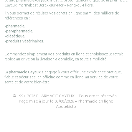
Le site
pharmacie-cayeux.fr
est le prolongement digital de la pharmacie
Cayeux Pharmabest Berck-sur-Mer – Rang-du-Fliers.
Il vous permet de réaliser vos achats en ligne parmi des milliers de
références en :
-pharmacie,
-parapharmacie,
-diététique,
-produits vétérinaires.
Commandez simplement vos produits en ligne et choisissez le retrait
rapide au drive ou la livraison à domicile, en toute simplicité.
La
pharmacie Cayeux
s’engage à vous offrir une expérience pratique,
fiable et sécurisée, en officine comme en ligne, au service de votre
santé et de votre bien-être.
© 1991-2026
PHARMACIE CAYEUX
– Tous droits réservés –
Page mise à jour le 03/08/2026 –
Pharmacie en ligne
Apotekisto