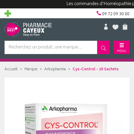
Les commandes d'Homéopathie peuven
09 72 09 30 00
MENU
Accueil
Marque
Arkopharma
Cys-Control - 20 Sachets