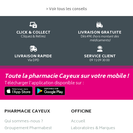
> Voir tous les conseils
CLICK & COLLECT
LIVRAISON GRATUITE
Cliquez & Retirez
Dès 49€
(hors montant des
médicaments)
LIVRAISON RAPIDE
SERVICE CLIENT
Via DPD
09 72 09 30 00
Toute la pharmacie Cayeux sur votre mobile !
Télécharger l’application disponible sur :
PHARMACIE CAYEUX
OFFICINE
Qui sommes-nous ?
Accueil
Groupement Pharmabest
Laboratoires & Marques