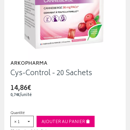
ARKOPHARMA
Cys-Control - 20 Sachets
14,86€
0
,
74
€
/unité
Quantité
× 1
AJOUTER AU PANIER