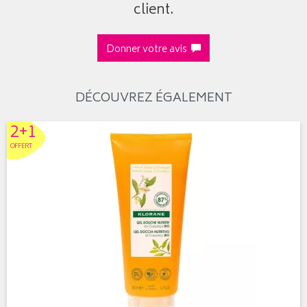
client.
Donner votre avis
DÉCOUVREZ ÉGALEMENT
2+1
OFFERT