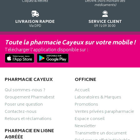
Cliquez & Retirez
Dès 49€
(hors montant des
médicaments)
LIVRAISON RAPIDE
SERVICE CLIENT
Via DPD
09 72 09 30 00
Toute la pharmacie Cayeux sur votre mobile !
Télécharger l’application disponible sur :
PHARMACIE CAYEUX
OFFICINE
Qui sommes-nous ?
Accueil
Groupement Pharmabest
Laboratoires & Marques
Poser une question
Promotions
Contactez-nous
Ventes privées parapharmacie
Retours et réclamations
Espace conseil
Newsletter
PHARMACIE EN LIGNE
Transmettre un document
AGRÉÉE