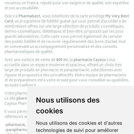
reconnus en France, réputé pour son exigence de qualité, son expertise
et son accessibilité.
Grâce à
Pharmabest
, vous bénéficiez de la carte privilège
My Very Best
Card
, un programme de fidélité gratuit qui vous permet d’accéder à de
nombreuses offres sur une large sélection de produits cosmétiques,
dermo-cosmétiques, diététiques et bien-être, proposés par les plus
grands laboratoires. Cette carte vous permet également de cumuler
des points fidélité et de recevoir régulièrement des bons d’achat, tout
en conservant un accompagnement personnalisé et des conseils
pharmaceutiques de qualité.
Avec une surface de vente de
800 m²
, la
pharmacie Cayeux
vous
accueille dans un espace moderne et spacieux, offrant un choix très
large de produits en pharmacie et parapharmacie, sélectionnés avec
rigueur et proposés à des prix attractifs. Notre équipe de pharmaciens
et de préparateurs est à votre écoute pour vous conseiller au quotidien,
en toute confiance.
Votre pharmacie en ligne :
pharmacie-cayeux.fr
Le site
pharmacie-cayeux.fr
est le prolongement digital de la pharmacie
Nous utilisons des
Cayeux Pharmabest Berck-sur-Mer – Rang-du-Fliers.
cookies
Il vous permet de réaliser vos achats en ligne parmi des milliers de
références en :
Nous utilisons des cookies et d'autres
-pharmacie,
-parapharmacie,
technologies de suivi pour améliorer