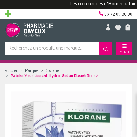
Les commandes d'Homéopathie peuven
09 72 09 30 00
MENU
Accueil
Marque
Klorane
Patchs Yeux Lissant Hydro-Gel au Bleuet Bio x7