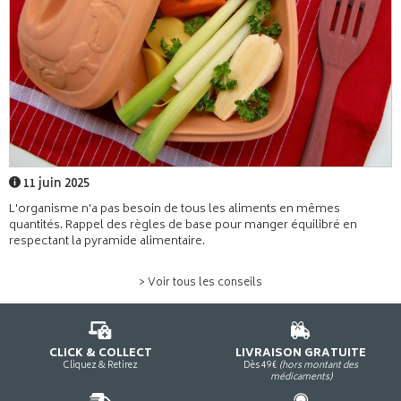
11 juin 2025
L'organisme n'a pas besoin de tous les aliments en mêmes
quantités. Rappel des règles de base pour manger équilibré en
respectant la pyramide alimentaire.
> Voir tous les conseils
CLICK & COLLECT
LIVRAISON GRATUITE
Cliquez & Retirez
Dès 49€
(hors montant des
médicaments)