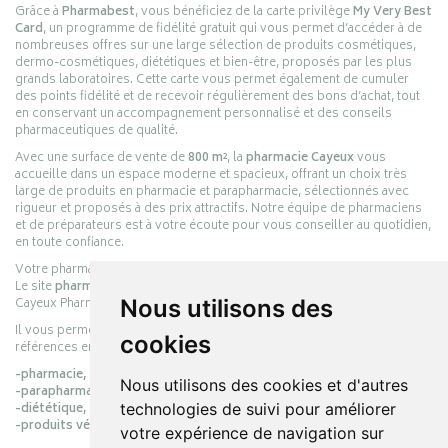
Grâce à
Pharmabest
, vous bénéficiez de la carte privilège
My Very Best
Card
, un programme de fidélité gratuit qui vous permet d’accéder à de
nombreuses offres sur une large sélection de produits cosmétiques,
dermo-cosmétiques, diététiques et bien-être, proposés par les plus
grands laboratoires. Cette carte vous permet également de cumuler
des points fidélité et de recevoir régulièrement des bons d’achat, tout
en conservant un accompagnement personnalisé et des conseils
pharmaceutiques de qualité.
Avec une surface de vente de
800 m²
, la
pharmacie Cayeux
vous
accueille dans un espace moderne et spacieux, offrant un choix très
large de produits en pharmacie et parapharmacie, sélectionnés avec
rigueur et proposés à des prix attractifs. Notre équipe de pharmaciens
et de préparateurs est à votre écoute pour vous conseiller au quotidien,
en toute confiance.
Votre pharmacie en ligne :
pharmacie-cayeux.fr
Le site
pharmacie-cayeux.fr
est le prolongement digital de la pharmacie
Cayeux Pharmabest Berck-sur-Mer – Rang-du-Fliers.
Nous utilisons des
Il vous permet de réaliser vos achats en ligne parmi des milliers de
cookies
références en :
-pharmacie,
Nous utilisons des cookies et d'autres
-parapharmacie,
-diététique,
technologies de suivi pour améliorer
-produits vétérinaires.
votre expérience de navigation sur