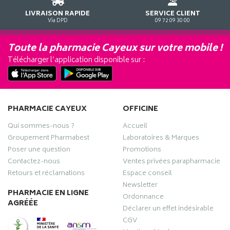
LIVRAISON RAPIDE
SERVICE CLIENT
Via DPD
09 72 09 30 00
Toute la pharmacie Cayeux sur votre mobile !
Télécharger l’application disponible sur :
PHARMACIE CAYEUX
OFFICINE
Qui sommes-nous ?
Accueil
Groupement Pharmabest
Laboratoires & Marques
Poser une question
Promotions
Contactez-nous
Ventes privées parapharmacie
Retours et réclamations
Espace conseil
Newsletter
PHARMACIE EN LIGNE
Ordonnance
AGRÉÉE
Déclarer un effet indésirable
CGV