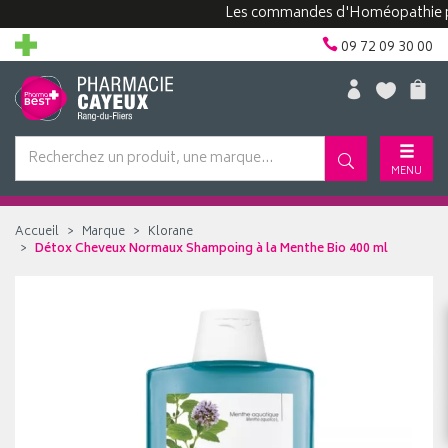
Les commandes d'Homéopathie peuven
09 72 09 30 00
MENU
Accueil
Marque
Klorane
Détox Cheveux Normaux Shampoing à la Menthe Bio 400 ml