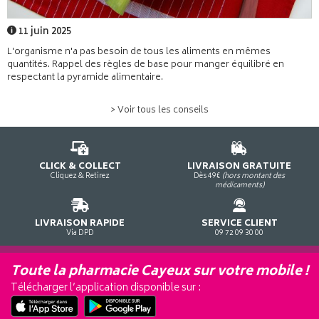
11 juin 2025
L'organisme n'a pas besoin de tous les aliments en mêmes
quantités. Rappel des règles de base pour manger équilibré en
respectant la pyramide alimentaire.
> Voir tous les conseils
CLICK & COLLECT
LIVRAISON GRATUITE
Cliquez & Retirez
Dès 49€
(hors montant des
médicaments)
LIVRAISON RAPIDE
SERVICE CLIENT
Via DPD
09 72 09 30 00
Toute la pharmacie Cayeux sur votre mobile !
Télécharger l’application disponible sur :