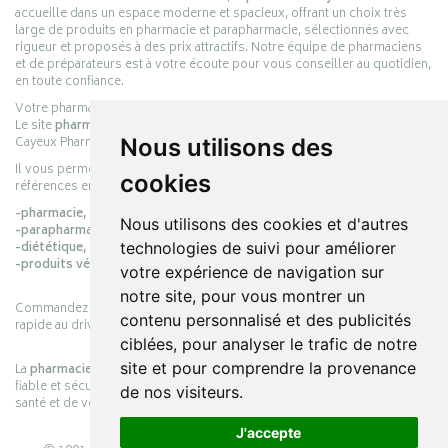
accueille dans un espace moderne et spacieux, offrant un choix très
large de produits en pharmacie et parapharmacie, sélectionnés avec
rigueur et proposés à des prix attractifs. Notre équipe de pharmaciens
et de préparateurs est à votre écoute pour vous conseiller au quotidien,
en toute confiance.
Votre pharmacie en ligne :
pharmacie-cayeux.fr
Le site
pharmacie-cayeux.fr
est le prolongement digital de la pharmacie
Cayeux Pharmabest Berck-sur-Mer – Rang-du-Fliers.
Nous utilisons des
Il vous permet de réaliser vos achats en ligne parmi des milliers de
cookies
références en :
-pharmacie,
Nous utilisons des cookies et d'autres
-parapharmacie,
-diététique,
technologies de suivi pour améliorer
-produits vétérinaires.
votre expérience de navigation sur
notre site, pour vous montrer un
Commandez simplement vos produits en ligne et choisissez le retrait
contenu personnalisé et des publicités
rapide au drive ou la livraison à domicile, en toute simplicité.
ciblées, pour analyser le trafic de notre
site et pour comprendre la provenance
La
pharmacie Cayeux
s’engage à vous offrir une expérience pratique,
fiable et sécurisée, en officine comme en ligne, au service de votre
de nos visiteurs.
santé et de votre bien-être.
J'accepte