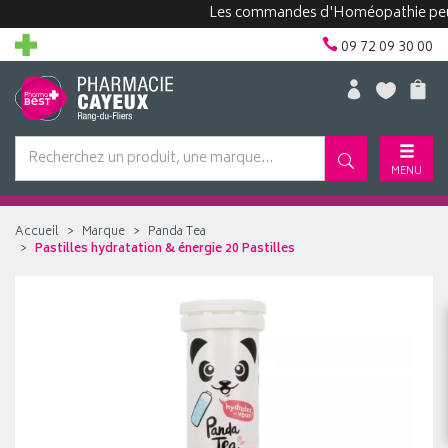
Les commandes d'Homéopathie peuvent p
09 72 09 30 00
MENU
Accueil
Marque
Panda Tea
Pastilles hydratation & énergie 20 Pastilles