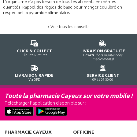
L'organisme n'a pas besoin de tous les aliments en mêmes
quantités. Rappel des règles de base pour manger équilibré en
respectant la pyramide alimentaire.
> Voir tous les conseils
CLICK & COLLECT
LIVRAISON GRATUITE
Cliquez & Retirez
Dès 49€
(hors montant des
médicaments)
LIVRAISON RAPIDE
SERVICE CLIENT
Via DPD
09 72 09 30 00
Toute la pharmacie Cayeux sur votre mobile !
Télécharger l’application disponible sur :
PHARMACIE CAYEUX
OFFICINE