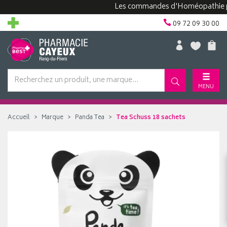
Les commandes d'Homéopathie peuven
09 72 09 30 00
MENU
Accueil
Marque
Panda Tea
Tea Schuss 18 sachets