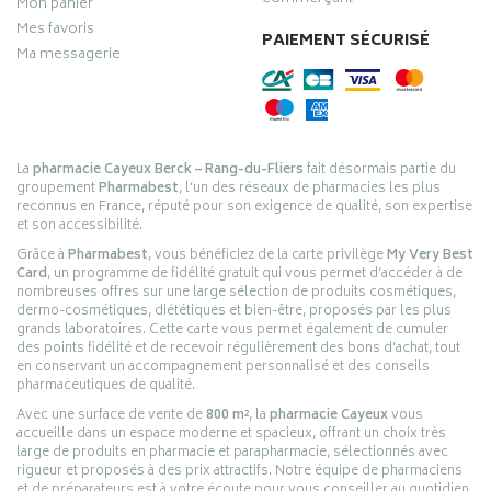
Mon panier
Mes favoris
PAIEMENT SÉCURISÉ
Ma messagerie
La
pharmacie Cayeux Berck – Rang-du-Fliers
fait désormais partie du
groupement
Pharmabest
, l’un des réseaux de pharmacies les plus
reconnus en France, réputé pour son exigence de qualité, son expertise
et son accessibilité.
Grâce à
Pharmabest
, vous bénéficiez de la carte privilège
My Very Best
Card
, un programme de fidélité gratuit qui vous permet d’accéder à de
nombreuses offres sur une large sélection de produits cosmétiques,
dermo-cosmétiques, diététiques et bien-être, proposés par les plus
grands laboratoires. Cette carte vous permet également de cumuler
des points fidélité et de recevoir régulièrement des bons d’achat, tout
en conservant un accompagnement personnalisé et des conseils
pharmaceutiques de qualité.
Avec une surface de vente de
800 m²
, la
pharmacie Cayeux
vous
accueille dans un espace moderne et spacieux, offrant un choix très
large de produits en pharmacie et parapharmacie, sélectionnés avec
rigueur et proposés à des prix attractifs. Notre équipe de pharmaciens
et de préparateurs est à votre écoute pour vous conseiller au quotidien,