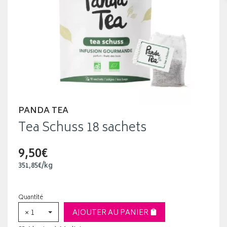
PANDA TEA
Tea Schuss 18 sachets
9,50€
351
,
85
€
/kg
Quantité
× 1
AJOUTER AU PANIER