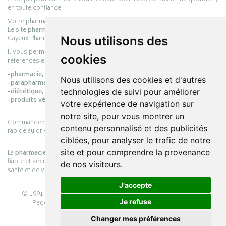
en toute confiance.
Votre pharmacie en ligne :
pharmacie-cayeux.fr
Le site
pharmacie-cayeux.fr
est le prolongement digital de la pharmacie
Cayeux Pharmabest Berck-sur-Mer – Rang-du-Fliers.
Nous utilisons des
Il vous permet de réaliser vos achats en ligne parmi des milliers de
cookies
références en :
-pharmacie,
Nous utilisons des cookies et d'autres
-parapharmacie,
-diététique,
technologies de suivi pour améliorer
-produits vétérinaires.
votre expérience de navigation sur
notre site, pour vous montrer un
Commandez simplement vos produits en ligne et choisissez le retrait
contenu personnalisé et des publicités
rapide au drive ou la livraison à domicile, en toute simplicité.
ciblées, pour analyser le trafic de notre
site et pour comprendre la provenance
La
pharmacie Cayeux
s’engage à vous offrir une expérience pratique,
fiable et sécurisée, en officine comme en ligne, au service de votre
de nos visiteurs.
santé et de votre bien-être.
J'accepte
© 1991-2026
PHARMACIE CAYEUX
– Tous droits réservés –
Je refuse
Page mise à jour le 03/08/2026 –
Pharmacie en ligne
Apotekisto
Changer mes préférences